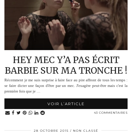
HEY MEC Y’A PAS ÉCRIT
BARBIE SUR MA TRONCHE !
Récemment je me suis surprise à faire face au pire affront de tous les temps :
se faire dicter une façon d'être par un mec. J'exagère peut-être mais c'est la
première fois que je …
VOIR L’ARTICLE
43 COMMENTAIRES
28 OCTOBRE 2015
NON CLASSÉ