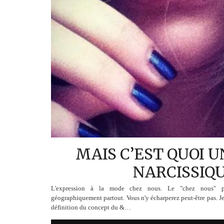
MAIS C’EST QUOI 
NARCISSIQU
L'expression à la mode chez nous. Le "chez nous" pou
géographiquement partout. Vous n'y écharperez peut-être pas. Je 
définition du concept du &…