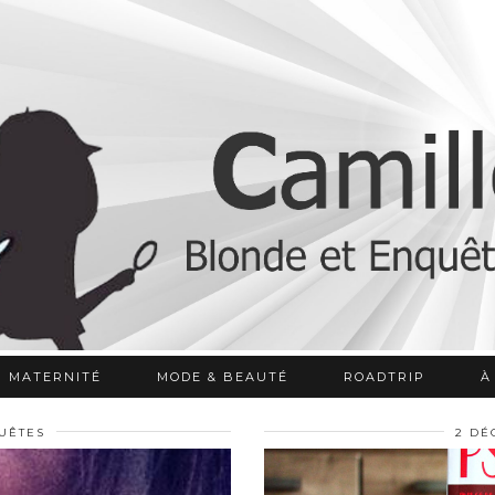
MATERNITÉ
MODE & BEAUTÉ
ROADTRIP
À
UÊTES
2 DÉ