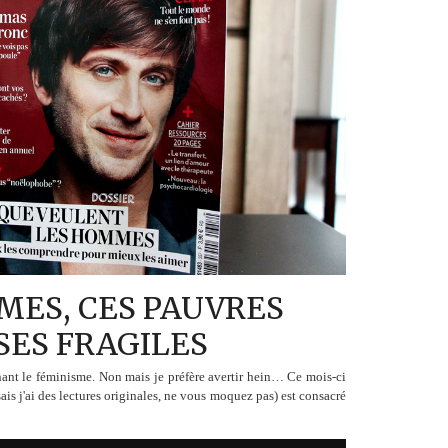
MES, CES PAUVRES
SES FRAGILES
ônant le féminisme. Non mais je préfère avertir hein… Ce mois-ci
is j'ai des lectures originales, ne vous moquez pas) est consacré