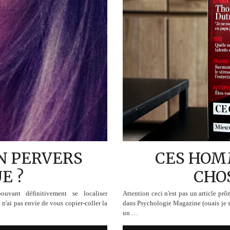
UN PERVERS
CES HOM
E ?
CHO
vant définitivement se localiser
Attention ceci n'est pas un article pr
n'ai pas envie de vous copier-coller la
dans Psychologie Magazine (ouais je sa
un …