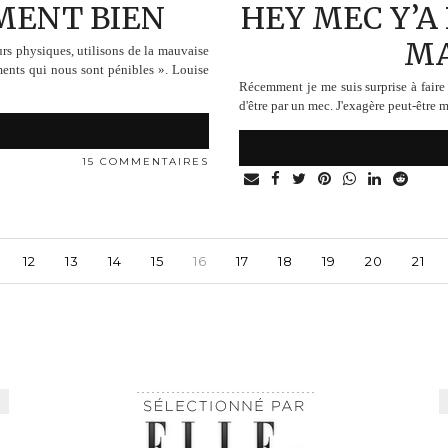
MENT BIEN
HEY MEC Y’A 
MA
rs physiques, utilisons de la mauvaise
ments qui nous sont pénibles ». Louise
Récemment je me suis surprise à faire f
d'être par un mec. J'exagère peut-être m
15 COMMENTAIRES
12
13
14
15
16
17
18
19
20
21