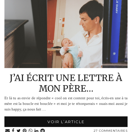
J’AI ÉCRIT UNE LETTRE À
MON PÈRE…
Et là tu as envie de répondre « cool on est content pour toi, écris-en une à ta
mère est la boucle est bouclée » et moi je te rétorquerais « ouais moi aussi je
suis happy, ça nous fait …
VOIR L’ARTICLE
27 COMMENTAIRES