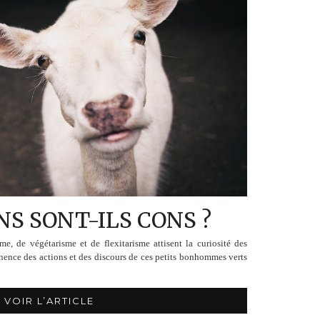
S SONT-ILS CONS ?
e, de végétarisme et de flexitarisme attisent la curiosité des
inence des actions et des discours de ces petits bonhommes verts
VOIR L’ARTICLE