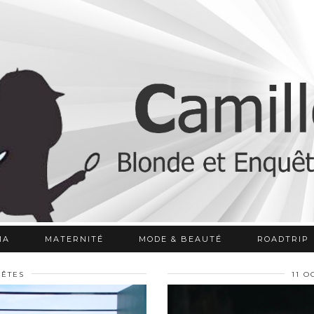
MA
MATERNITÉ
MODE & BEAUTÉ
ROADTRIP
ÊTES
11 O