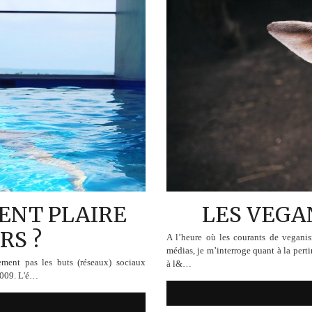
ENT PLAIRE
LES VEGAN
RS ?
A l’heure où les courants de veganism
médias, je m’interroge quant à la pert
lement pas les buts (réseaux) sociaux
à l&…
2009. L'é…