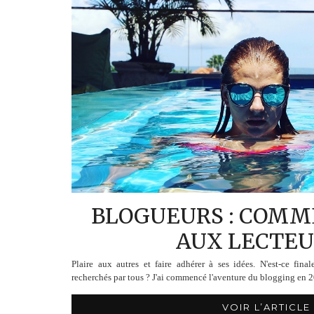
BLOGUEURS : COMM
AUX LECTEU
Plaire aux autres et faire adhérer à ses idées. N'est-ce fina
recherchés par tous ? J'ai commencé l'aventure du blogging en 
VOIR L’ARTICLE