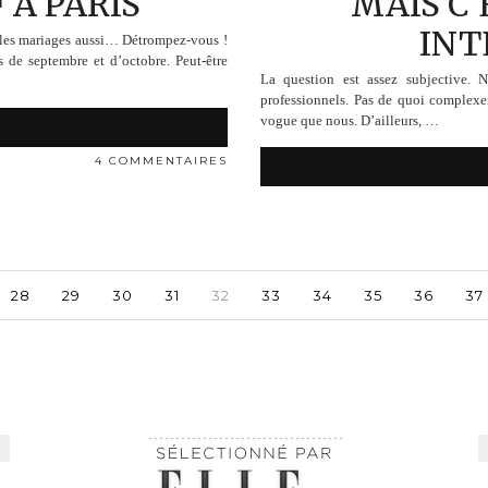
F À PARIS
MAIS C’
INT
e les mariages aussi… Détrompez-vous !
de septembre et d’octobre. Peut-être
La question est assez subjective. 
professionnels. Pas de quoi complexe
vogue que nous. D’ailleurs, …
4 COMMENTAIRES
28
29
30
31
32
33
34
35
36
37