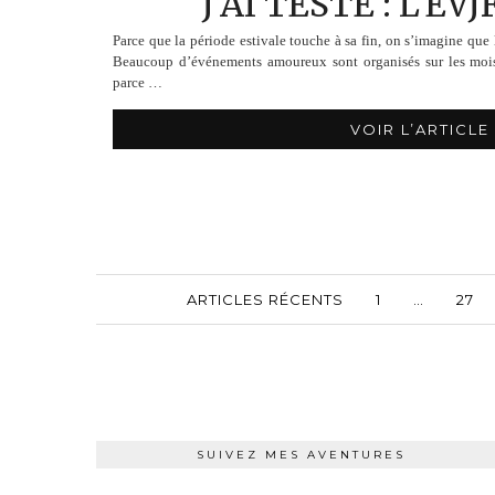
J’AI TESTÉ : L’EVJ
Parce que la période estivale touche à sa fin, on s’imagine qu
Beaucoup d’événements amoureux sont organisés sur les mois 
parce …
VOIR L’ARTICLE
ARTICLES RÉCENTS
1
…
27
SUIVEZ MES AVENTURES