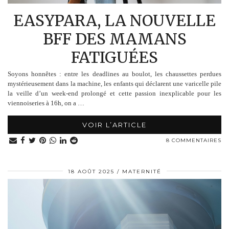
EASYPARA, LA NOUVELLE
BFF DES MAMANS
FATIGUÉES
Soyons honnêtes : entre les deadlines au boulot, les chaussettes perdues
mystérieusement dans la machine, les enfants qui déclarent une varicelle pile
la veille d’un week-end prolongé et cette passion inexplicable pour les
viennoiseries à 16h, on a …
VOIR L’ARTICLE
8 COMMENTAIRES
18 AOÛT 2025
MATERNITÉ