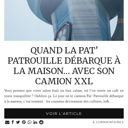
QUAND LA PAT’
PATROUILLE DÉBARQUE À
LA MAISON… AVEC SON
CAMION XXL
Vous pensiez que votre salon était un lieu calme, où l’on sirote un café en
toute tranquillité ? Oubliez ça. Le jour où le camion Pat’ Patrouille débarque
à la maison, c’est terminé : les coussins deviennent des collines, le&…
VOIR L’ARTICLE
6 COMMENTAIRES