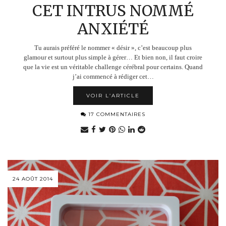
CET INTRUS NOMMÉ
ANXIÉTÉ
Tu aurais préféré le nommer « désir », c’est beaucoup plus
glamour et surtout plus simple à gérer… Et bien non, il faut croire
que la vie est un véritable challenge cérébral pour certains. Quand
j’ai commencé à rédiger cet…
VOIR L’ARTICLE
17 COMMENTAIRES
24 AOÛT 2014