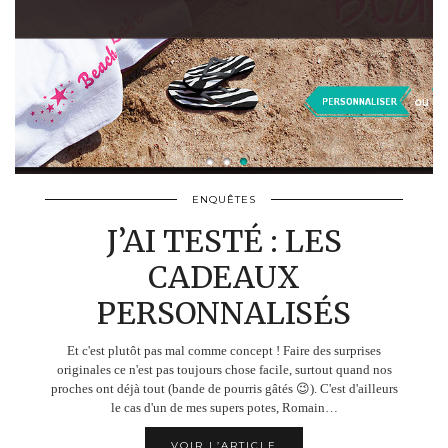
ENQUÊTES
J’AI TESTÉ : LES
CADEAUX
PERSONNALISÉS
Et c'est plutôt pas mal comme concept ! Faire des surprises
originales ce n'est pas toujours chose facile, surtout quand nos
proches ont déjà tout (bande de pourris gâtés 😉). C'est d'ailleurs
le cas d'un de mes supers potes, Romain…
VOIR L’ARTICLE