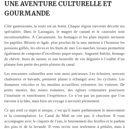
UNE AVENTURE CULTURELLE ET
GOURMANDE
Côté gastronomie, la route est un festin. Chaque région traversée dévoile ses
spécialités. Dans le Lauragais, le magret de canard et le cassoulet sont
incontournables. À Carcassonne, les fromages et les plats mijotés ravissent
les papilles. Béziers et Agde, plus proches de la mer, mettent à l’honneur les
poissons grillés, les olives et les fruits de mer. Les marchés locaux permettent
également de composer d’excellents pique-niques : baguette fraîche, fromage
de chèvre, fruits de saison, et une bouteille de vin dégustés à l’ombre d’un
platane font partie des petits plaisirs du canal.
Les rencontres culturelles sont tout aussi précieuses. Les éclusiers, souvent
chaleureux et bavards, prennent plaisir à échanger avec les cyclistes. Les
domaines viticoles et les moulins accueillent volontiers les visiteurs. De
petits musées, des ruines romaines, des églises centenaires ponctuent
l’itinéraire et enrichissent l’expérience. Ce n’est pas un parcours que l’on
traverse à la hâte, mais bien un voyage à savourer pleinement.
Ce qui rend ce trajet si unique, c’est qu’il marie parfaitement le mouvement
et la contemplation. Le Canal du Midi ne crie pas, il chuchote. Il vous
accompagne avec le clapotis de l’eau, le bruissement des feuilles et le parfum
des pins et de la lavande. Il vous invite non seulement à pédaler, mais à