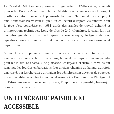
Le Canal du Midi est une prouesse d’ingénierie du XVIIe siècle, construit
pour relier l’océan Atlantique à la mer Méditerranée et ainsi éviter le long et
périlleux contournement de la péninsule ibérique. L’homme derrière ce projet
ambitieux était Pierre-Paul Riquet, un collecteur d’impôts visionnaire, dont
le rêve s’est concrétisé en 1681 après des années de travail acharné et
d’innovations techniques. Long de plus de 240 kilomètres, le canal fut l’un
des plus grands exploits techniques de son époque, intégrant écluses,
aqueducs, ponts et tunnels — dont beaucoup sont encore en fonctionnement
aujourd’hui.
Si sa fonction première était commerciale, servant au transport de
marchandises comme le blé ou le vin, le canal est aujourd’hui un paradis
pour les loisirs. Les bateaux de plaisance, les kayaks, et surtout les vélos ont
remplacé les lourdes embarcations. Les anciens chemins de halage, autrefois
empruntés par les chevaux qui tiraient les péniches, sont devenus de superbes
pistes cyclables adaptées à tous les niveaux. Que l’on parcoure l’intégralité
de l’itinéraire ou seulement une portion, l’expérience est paisible, historique
et riche de découvertes.
UN ITINÉRAIRE PAISIBLE ET
ACCESSIBLE