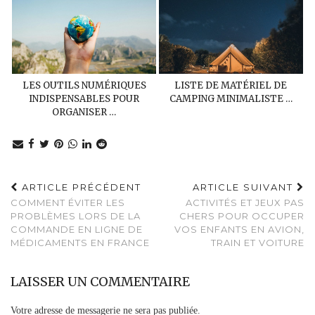
LES OUTILS NUMÉRIQUES
LISTE DE MATÉRIEL DE
INDISPENSABLES POUR
CAMPING MINIMALISTE …
ORGANISER …
ARTICLE PRÉCÉDENT
ARTICLE SUIVANT
COMMENT ÉVITER LES
ACTIVITÉS ET JEUX PAS
PROBLÈMES LORS DE LA
CHERS POUR OCCUPER
COMMANDE EN LIGNE DE
VOS ENFANTS EN AVION,
MÉDICAMENTS EN FRANCE
TRAIN ET VOITURE
LAISSER UN COMMENTAIRE
Votre adresse de messagerie ne sera pas publiée.