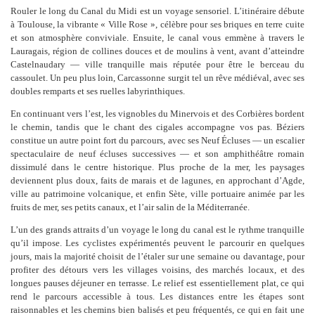
Rouler le long du Canal du Midi est un voyage sensoriel. L’itinéraire débute
à Toulouse, la vibrante « Ville Rose », célèbre pour ses briques en terre cuite
et son atmosphère conviviale. Ensuite, le canal vous emmène à travers le
Lauragais, région de collines douces et de moulins à vent, avant d’atteindre
Castelnaudary — ville tranquille mais réputée pour être le berceau du
cassoulet. Un peu plus loin, Carcassonne surgit tel un rêve médiéval, avec ses
doubles remparts et ses ruelles labyrinthiques.
En continuant vers l’est, les vignobles du Minervois et des Corbières bordent
le chemin, tandis que le chant des cigales accompagne vos pas. Béziers
constitue un autre point fort du parcours, avec ses Neuf Écluses — un escalier
spectaculaire de neuf écluses successives — et son amphithéâtre romain
dissimulé dans le centre historique. Plus proche de la mer, les paysages
deviennent plus doux, faits de marais et de lagunes, en approchant d’Agde,
ville au patrimoine volcanique, et enfin Sète, ville portuaire animée par les
fruits de mer, ses petits canaux, et l’air salin de la Méditerranée.
L’un des grands attraits d’un voyage le long du canal est le rythme tranquille
qu’il impose. Les cyclistes expérimentés peuvent le parcourir en quelques
jours, mais la majorité choisit de l’étaler sur une semaine ou davantage, pour
profiter des détours vers les villages voisins, des marchés locaux, et des
longues pauses déjeuner en terrasse. Le relief est essentiellement plat, ce qui
rend le parcours accessible à tous. Les distances entre les étapes sont
raisonnables et les chemins bien balisés et peu fréquentés, ce qui en fait une