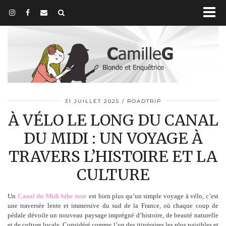
31 JUILLET 2025
ROADTRIP
À VÉLO LE LONG DU CANAL
DU MIDI : UN VOYAGE À
TRAVERS L’HISTOIRE ET LA
CULTURE
Un
Canal du Midi bike tour
est bien plus qu’un simple voyage à vélo, c’est
une traversée lente et immersive du sud de la France, où chaque coup de
pédale dévoile un nouveau paysage imprégné d’histoire, de beauté naturelle
et de culture locale. Considéré comme l’un des itinéraires les plus paisibles et