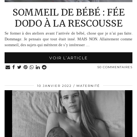
SOMMEIL DE BÉBÉ : FÉE
DODO À LA RESCOUSSE
Se former à des ateliers avant l’arrivée de bébé, chose que je n’ai pas faite.
Dommage. Je pensais que tout était inné. MAIS NON. Allaitement comme
sommeil, des sujets qui méritent de s’y intéresser …
VOIR L’ARTICLE
50 COMMENTAIRES
10 JANVIER 2022
MATERNITÉ