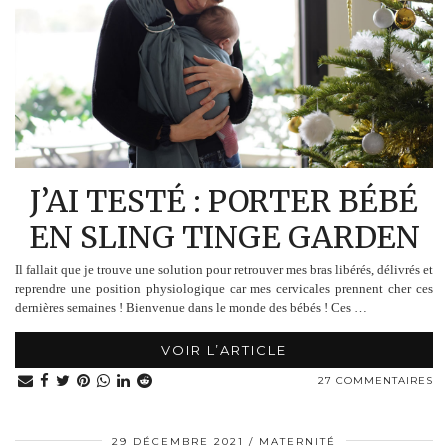
J’AI TESTÉ : PORTER BÉBÉ
EN SLING TINGE GARDEN
Il fallait que je trouve une solution pour retrouver mes bras libérés, délivrés et
reprendre une position physiologique car mes cervicales prennent cher ces
dernières semaines ! Bienvenue dans le monde des bébés ! Ces …
VOIR L’ARTICLE
27 COMMENTAIRES
29 DÉCEMBRE 2021
MATERNITÉ