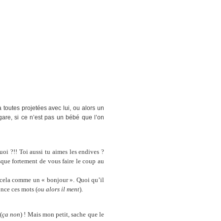
outes projetées avec lui, ou alors un
égare, si ce n’est pas un bébé que l’on
oi ?!! Toi aussi tu aimes les endives ?
que fortement de vous faire le coup au
 cela comme un « bonjour ». Quoi qu’il
once ces mots (
ou alors il ment
).
(
ça non
) ! Mais mon petit, sache que le