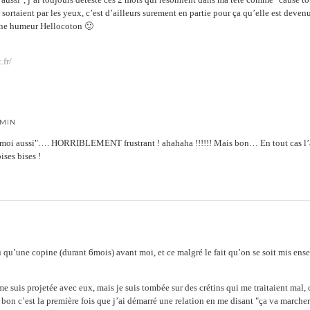
e sortaient par les yeux, c’est d’ailleurs surement en partie pour ça qu’elle est deve
a Une humeur Hellocoton 🙂
.fr/
 MIN
e "moi aussi"…. HORRIBLEMENT frustrant ! ahahaha !!!!!! Mais bon… En tout cas l’a
ises bises !
N
u qu’une copine (durant 6mois) avant moi, et ce malgré le fait qu’on se soit mis ensem
 me suis projetée avec eux, mais je suis tombée sur des crétins qui me traitaient mal,
le bon c’est la première fois que j’ai démarré une relation en me disant "ça va marcher