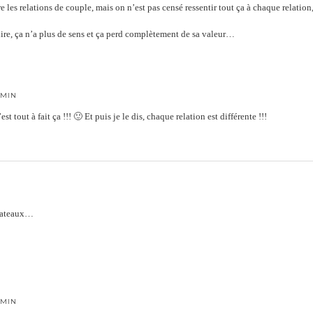
e les relations de couple, mais on n’est pas censé ressentir tout ça à chaque relation,
e dire, ça n’a plus de sens et ça perd complètement de sa valeur…
 MIN
est tout à fait ça !!! 🙂 Et puis je le dis, chaque relation est différente !!!
N
 bateaux…
 MIN