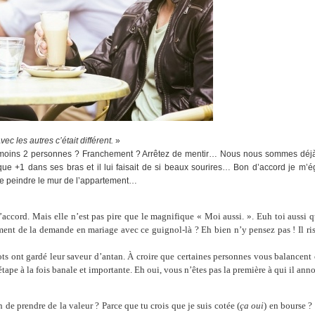
c les autres c’était différent.
»
 moins 2 personnes ? Franchement ? Arrêtez de mentir… Nous nous sommes déjà t
ifique +1 dans ses bras et il lui faisait de si beaux sourires… Bon d’accord je m’
n de peindre le mur de l’appartement…
accord. Mais elle n’est pas pire que le magnifique « Moi aussi. ». Euh toi aussi qu
nt de la demande en mariage avec ce guignol-là ? Eh bien n’y pensez pas ! Il ris
ts ont gardé leur saveur d’antan. À croire que certaines personnes vous balancent
étape à la fois banale et importante. Eh oui, vous n’êtes pas la première à qui il ann
 de prendre de la valeur ? Parce que tu crois que je suis cotée (
ça oui
) en bourse ? 