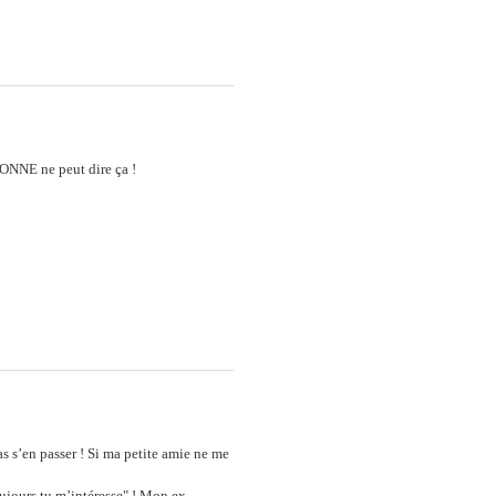
SONNE ne peut dire ça !
s s’en passer ! Si ma petite amie ne me
oujours tu m’intéresse" ! Mon ex