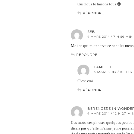
Oui nous le faisons tous 😀
RÉPONDRE
SEB
4 MARS 2014 / 7 H 56 MIN
Moi ce qui m’ennerve ce sont les menson
RÉPONDRE
CAMILLEG
4 MARS 2014 / 10 H 07
C’est vrai….
RÉPONDRE
BÉRENGÈRE IN WONDE
4 MARS 2014 / 12 H 27 MI
Ces mots, ces phrases quelques peu bat
disais pas qu’elle m’aime je me posera
Après une petite parenthèse sur le "moi