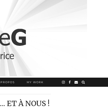
 PROPOS
MY WORK
… ET À NOUS !