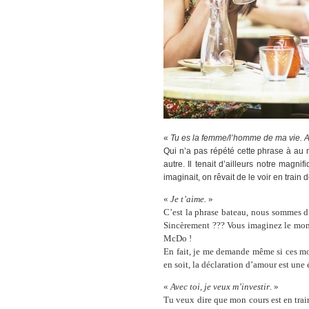
«
Tu es la femme/l’homme de ma vie. Ave
Qui n’a pas répété cette phrase à au
autre. Il tenait d’ailleurs notre magn
imaginait, on rêvait de le voir en trai
«
Je t’aime.
»
C’est la phrase bateau, nous sommes d’
Sincèrement ??? Vous imaginez le mome
McDo !
En fait, je me demande même si ces mo
en soit, la déclaration d’amour est une 
«
Avec toi, je veux m’investir
. »
Tu veux dire que mon cours est en train