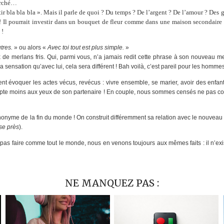
marché…
tir bla bla bla ». Mais il parle de quoi ? Du temps ? De l’argent ? De l’amour ? Des go
e ! Il pourrait investir dans un bouquet de fleur comme dans une maison secondaire
 !
tres.
» ou alors «
Avec toi tout est plus simple.
»
de merlans fris. Qui, parmi vous, n’a jamais redit cette phrase à son nouveau m
a sensation qu’avec lui, cela sera différent ! Bah voilà, c’est pareil pour les homme
nt évoquer les actes vécus, revécus : vivre ensemble, se marier, avoir des enf
pte moins aux yeux de son partenaire ! En couple, nous sommes censés ne pas co
nyme de la fin du monde ! On construit différemment sa relation avec le nouveau pa
se près
).
as faire comme tout le monde, nous en venons toujours aux mêmes faits : il n’exis
NE MANQUEZ PAS :