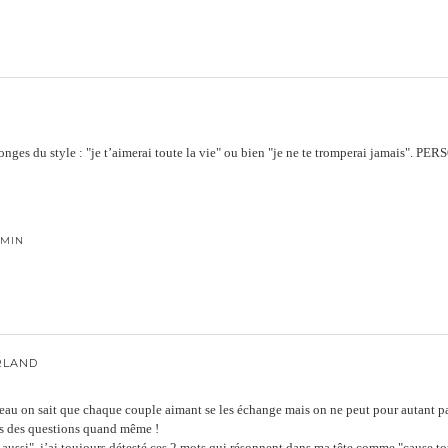
ges du style : "je t’aimerai toute la vie" ou bien "je ne te tromperai jamais". PER
 MIN
RLAND
N
eau on sait que chaque couple aimant se les échange mais on ne peut pour autant pa
is des questions quand même !
 aussi", j’ai toujours détesté ces 2 mots qui résonnent dans ma tête comme "cause t