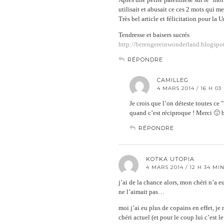
utilisait et abusait ce ces 2 mots qui m
Très bel article et félicitation pour l
Tendresse et baisers sucrés
http://berengereinwonderland.blogspot
RÉPONDRE
CAMILLEG
4 MARS 2014 / 16 H 03
Je crois que l’on déteste toutes c
quand c’est réciproque ! Merci 🙂 b
RÉPONDRE
KOTKA UTOPIA
4 MARS 2014 / 12 H 34 MI
j’ai de la chance alors, mon chéri n’a e
ne l’aimait pas…
moi j’ai eu plus de copains en effet, je
chéri actuel (et pour le coup lui c’est 