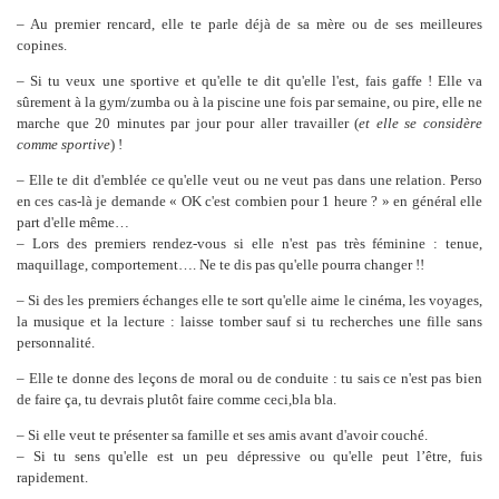
– Au premier rencard, elle te parle déjà de sa mère ou de ses meilleures
copines.
– Si tu veux une sportive et qu'elle te dit qu'elle l'est, fais gaffe ! Elle va
sûrement à la gym/zumba ou à la piscine une fois par semaine, ou pire, elle ne
marche que 20 minutes par jour pour aller travailler (
et elle se considère
comme sportive
) !
– Elle te dit d'emblée ce qu'elle veut ou ne veut pas dans une relation. Perso
en ces cas-là je demande « OK c'est combien pour 1 heure ? » en général elle
part d'elle même…
– Lors des premiers rendez-vous si elle n'est pas très féminine : tenue,
maquillage, comportement…. Ne te dis pas qu'elle pourra changer !!
– Si des les premiers échanges elle te sort qu'elle aime le cinéma, les voyages,
la musique et la lecture : laisse tomber sauf si tu recherches une fille sans
personnalité.
– Elle te donne des leçons de moral ou de conduite : tu sais ce n'est pas bien
de faire ça, tu devrais plutôt faire comme ceci,bla bla.
– Si elle veut te présenter sa famille et ses amis avant d'avoir couché.
– Si tu sens qu'elle est un peu dépressive ou qu'elle peut l’être, fuis
rapidement.