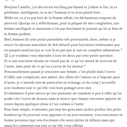
Bonjour Camille, j’ai découvert ton blog par hasard et j’adore te lire, tu es
pétillante, intelligente, tu as de l’humour et tu écris plutôt bien…
Méfie toi, tu n’es pas loin de la femme idéale, les déclarations risquent de
pleuvoir. Quoiqu’en y réfléchissant, pour la plupart de mes congénères, une
femme intelligent et autonome n’est pas forcément le portrait qu’ils se font de
la femme parfaite.
Bref, fermons là cette petite parenthèse très personnelle, donc, même si je
trouve la réponse masculine de Seb (désolé pour lui) moins intéressante que
tes propres analyses (ça se voit là ou pas que je suis en complète admiration ?
😉 ), je voudrais vous répondre à tous les deux par cette petite question :
Et si une rencontre réussie ne venait pas de ce qu’on attend de recevoir de
l’autre, mais juste de ce qu’on a envie de lui donner ?
Personnellement quand je rencontre une femme, c’est plutôt dans l’envie
d’offrir, une complicité, une amitié, des câlins de l’amour ou n’importe quoi
d’autre, je n’attends rien de particulier en échange, et du coup j’accueille
avec bonheur tout ce qu’elle veut bien partager avec moi…
Evidemment il peut arriver qu’une personne ait vraiment si peu à offrir qu’on
perde vite l’envie de donner, mais je trouve que chaque rencontre apporte de
toutes façons quelques chose à l’un comme à l’autre.
Pour faire simple, n’attendez pas trop des gens mais sachez profiter des petits
bonheur qu’ils peuvent vous apporter, et un jour surement, vous rencontrez la
bonne personne (qui sera forcément elle aussi pleine de défauts mais qui
saura les compenser par tout ce qu’elle vous offrira)