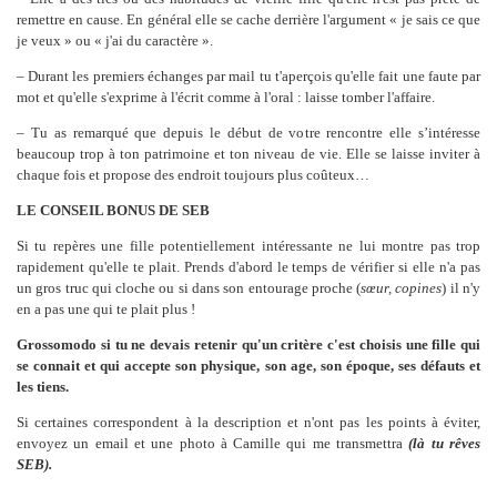
remettre en cause. En général elle se cache derrière l'argument « je sais ce que
je veux » ou « j'ai du caractère ».
– Durant les premiers échanges par mail tu t'aperçois qu'elle fait une faute par
mot et qu'elle s'exprime à l'écrit comme à l'oral : laisse tomber l'affaire.
– Tu as remarqué que depuis le début de votre rencontre elle s’intéresse
beaucoup trop à ton patrimoine et ton niveau de vie. Elle se laisse inviter à
chaque fois et propose des endroit toujours plus coûteux…
LE CONSEIL BONUS DE SEB
Si tu repères une fille potentiellement intéressante ne lui montre pas trop
rapidement qu'elle te plait. Prends d'abord le temps de vérifier si elle n'a pas
un gros truc qui cloche ou si dans son entourage proche (
sœur, copines
) il n'y
en a pas une qui te plait plus !
Grossomodo si tu ne devais retenir qu'un critère c'est choisis une fille qui
se connait et qui accepte son physique, son age, son époque, ses défauts et
les tiens.
Si certaines correspondent à la description et n'ont pas les points à éviter,
envoyez un email et une photo à Camille qui me transmettra
(là tu rêves
SEB).