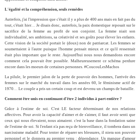
L'égalité et la compréhension, seuls remèdes
Autrefois, j'ai l'impression que c'était il y a plus de 400 ans mais en fait pas du
tout, c'était hier… Je disais donc, autrefois, la paix domestique reposait sur le
sacrifice de la femme au profit de son conjoint. La femme niait son
individualité, ses ambitions, sa créativité et ses goûts pour élever les enfants.
Cette vision de la société portait le (doux) non de patriarcat. Les femmes se
soumettaient à l'autre puisque l'homme pensait mieux et ce qu'il ressentait
était plus important que le reste. Aujourd'hui nous nous demandons encore
comment cela pouvait être possible. Malheureusement ce schéma perdure
encore dans les moeurs de certaines personnes. #CoucouLesMachos
La pilule, le premier jalon de la perte de pouvoir des hommes, l'arrivée des
femmes sur le marché du travail dans les années 60, le féminisme actif de
1970… Le couple a pris un certain coup et est devenu un champs de bataille.
Comment être unis en continuant d'être 2 individus à part entière ?
Grâce à l'estime de soi. C'est LE facteur déterminant de nos relations
affectives. Pour avoir la capacité d'aimer et de s'aimer, il faut avoir senti que
ceux qui nous élevaient, nous aimaient. c'est la base dans la fondation saine
de l'estime de soi. Si l'enfant n'a pas reçu de bienveillance, il tombera dans un
narcissisme maladif. Pour tenter de réparer ses blessures, il niera son pouvoir
personnel et le donnera au premier venu : dépendance. Un manque d'amour