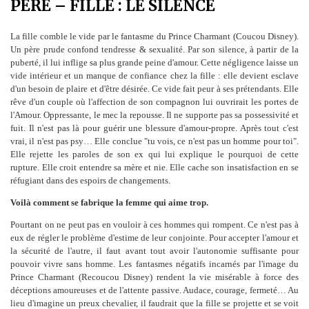
PÈRE – FILLE : LE SILENCE
La fille comble le vide par le fantasme du Prince Charmant (Coucou Disney).
Un père prude confond tendresse & sexualité. Par son silence, à partir de la
puberté, il lui inflige sa plus grande peine d'amour. Cette négligence laisse un
vide intérieur et un manque de confiance chez la fille : elle devient esclave
d'un besoin de plaire et d'être désirée. Ce vide fait peur à ses prétendants. Elle
rêve d'un couple où l'affection de son compagnon lui ouvrirait les portes de
l'Amour. Oppressante, le mec la repousse. Il ne supporte pas sa possessivité et
fuit. Il n'est pas là pour guérir une blessure d'amour-propre. Après tout c'est
vrai, il n'est pas psy… Elle conclue "tu vois, ce n'est pas un homme pour toi".
Elle rejette les paroles de son ex qui lui explique le pourquoi de cette
rupture. Elle croit entendre sa mère et nie. Elle cache son insatisfaction en se
réfugiant dans des espoirs de changements.
Voilà comment se fabrique la femme qui aime trop.
Pourtant on ne peut pas en vouloir à ces hommes qui rompent. Ce n'est pas à
eux de régler le problème d'estime de leur conjointe. Pour accepter l'amour et
la sécurité de l'autre, il faut avant tout avoir l'autonomie suffisante pour
pouvoir vivre sans homme. Les fantasmes négatifs incarnés par l'image du
Prince Charmant (Recoucou Disney) rendent la vie misérable à force des
déceptions amoureuses et de l'attente passive. Audace, courage, fermeté… Au
lieu d'imagine un preux chevalier, il faudrait que la fille se projette et se voit