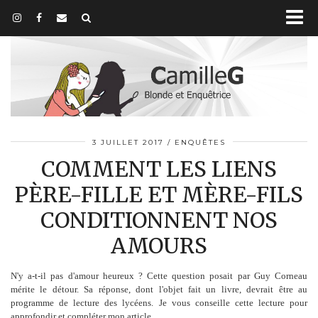
3 JUILLET 2017
ENQUÊTES
COMMENT LES LIENS
PÈRE-FILLE ET MÈRE-FILS
CONDITIONNENT NOS
AMOURS
N'y a-t-il pas d'amour heureux ? Cette question posait par Guy Corneau
mérite le détour. Sa réponse, dont l'objet fait un livre, devrait être au
programme de lecture des lycéens. Je vous conseille cette lecture pour
approfondir et compléter mon article.