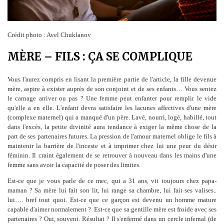
Crédit photo : Avel Chuklanov
MÈRE – FILS : ÇA SE COMPLIQUE
Vous l'aurez compris en lisant la première partie de l'article, la fille devenue
mère, aspire à exister auprès de son conjoint et de ses enfants… Vous sentez
le carnage arriver ou pas ? Une femme peut enfanter pour remplir le vide
qu'elle a en elle. L'enfant devra satisfaire les lacunes affectives d'une mère
(complexe maternel) qui a manqué d'un père. Lavé, nourri, logé, habillé, tout
dans l'excès, la petite divinité aura tendance à exiger la même chose de la
part de ses partenaires futures. La pression de l'amour maternel oblige le fils à
maintenir la barrière de l'inceste et à imprimer chez lui une peur du désir
féminin. Il craint également de se retrouver à nouveau dans les mains d'une
femme sans avoir la capacité de poser des limites.
Est-ce que je vous parle de ce mec, qui a 31 ans, vit toujours chez papa-
maman ? Sa mère lui fait son lit, lui range sa chambre, lui fait ses valises..
lui…. bref tout quoi. Est-ce que ce garçon est devenu un homme mature
capable d'aimer normalement ? Est-ce que sa gentille mère est froide avec ses
partenaires ? Oui, souvent. Résultat ? Il s'enfermé dans un cercle infernal (de