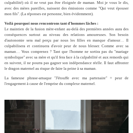
culpabilité) où il ne veut pas être éloignée de maman. Moi je vous le dis,
avec des mères pareilles, naissent des émissions comme "Qui veut épouser
mon fils". (La réponses est personne, bien évidemment).
Voilà pourquoi nous rencontrons tant d'hommes lâches :
Le maintien de la fusion mère-enfant au-delà des premières années aura des
conséquences surtout au niveau des relations amoureuses. Son besoin
d'autonomie sera mal perçu par nous les filles en manque d'amour… Il
culpabilisera et continuera d'avoir peur de nous blesser. Comme avec sa
maman… Vous comprenez ? Tant que l'homme ne sortira pas du "mariage
symbolique" avec sa mère et qu'il fera face à la culpabilité et aux remords qui
en suivent, il ne pourra pas gagner son indépendance réelle. Il faut affronter
le dragon maternel au risque de faire la peine à sa maman.
La fameuse phrase-arnaque "J'étouffe avec ma partenaire" = peur de
l'engagement à cause de l'emprise du complexe maternel.