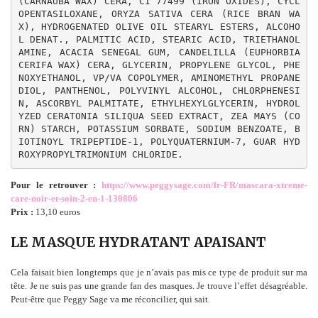
(CARNAUBA WAX) CERA, CI 77499 (IRON OXIDES), CYCL
OPENTASILOXANE, ORYZA SATIVA CERA (RICE BRAN WA
X), HYDROGENATED OLIVE OIL STEARYL ESTERS, ALCOHO
L DENAT., PALMITIC ACID, STEARIC ACID, TRIETHANOL
AMINE, ACACIA SENEGAL GUM, CANDELILLA (EUPHORBIA 
CERIFA WAX) CERA, GLYCERIN, PROPYLENE GLYCOL, PHE
NOXYETHANOL, VP/VA COPOLYMER, AMINOMETHYL PROPANE
DIOL, PANTHENOL, POLYVINYL ALCOHOL, CHLORPHENESI
N, ASCORBYL PALMITATE, ETHYLHEXYLGLYCERIN, HYDROL
YZED CERATONIA SILIQUA SEED EXTRACT, ZEA MAYS (CO
RN) STARCH, POTASSIUM SORBATE, SODIUM BENZOATE, B
IOTINOYL TRIPEPTIDE-1, POLYQUATERNIUM-7, GUAR HYD
ROXYPROPYLTRIMONIUM CHLORIDE.
Pour le retrouver :
https://www.peggysage.com/fr-FR/mascara-xtreme-
care-noir-et-soin-2-en-1-130806
Prix :
13,10 euros
LE MASQUE HYDRATANT APAISANT
Cela faisait bien longtemps que je n’avais pas mis ce type de produit sur ma
tête. Je ne suis pas une grande fan des masques. Je trouve l’effet désagréable.
Peut-être que Peggy Sage va me réconcilier, qui sait.