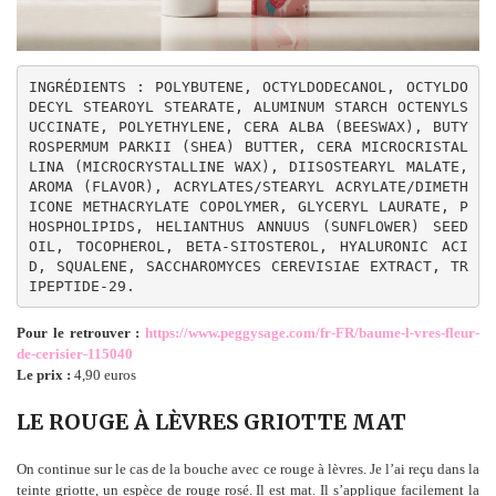
INGRÉDIENTS : POLYBUTENE, OCTYLDODECANOL, OCTYLDO
DECYL STEAROYL STEARATE, ALUMINUM STARCH OCTENYLS
UCCINATE, POLYETHYLENE, CERA ALBA (BEESWAX), BUTY
ROSPERMUM PARKII (SHEA) BUTTER, CERA MICROCRISTAL
LINA (MICROCRYSTALLINE WAX), DIISOSTEARYL MALATE, 
AROMA (FLAVOR), ACRYLATES/STEARYL ACRYLATE/DIMETH
ICONE METHACRYLATE COPOLYMER, GLYCERYL LAURATE, P
HOSPHOLIPIDS, HELIANTHUS ANNUUS (SUNFLOWER) SEED 
OIL, TOCOPHEROL, BETA-SITOSTEROL, HYALURONIC ACI
D, SQUALENE, SACCHAROMYCES CEREVISIAE EXTRACT, TR
IPEPTIDE-29.
Pour le retrouver :
https://www.peggysage.com/fr-FR/baume-l-vres-fleur-
de-cerisier-115040
Le prix :
4,90 euros
LE ROUGE À LÈVRES GRIOTTE MAT
On continue sur le cas de la bouche avec ce rouge à lèvres. Je l’ai reçu dans la
teinte griotte, un espèce de rouge rosé. Il est mat. Il s’applique facilement la