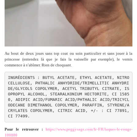
Au bout de deux jours sans top coat ou soin particulier et sans jouer à la
princesse (entendez là que je fais la vaisselle par exemple), le vernis
commence à s’abîmer. Rien de choquant.
INGRÉDIENTS : BUTYL ACETATE, ETHYL ACETATE, NITRO
CELLULOSE, PHTHALIC ANHYDRIDE/TRIMELLITIC ANHYDRI
DE/GLYCOLS COPOLYMER, ACETYL TRIBUTYL CITRATE, IS
OPROPYL ALCOHOL, STEARALKONIUM HECTORITE, CI 1585
0, ADIPIC ACID/FUMARIC ACID/PHTHALIC ACID/TRICYCL
ODECANE DIMETHANOL COPOLYMER, PARAFFIN, STYRENE/A
CRYLATES COPOLYMER, CITRIC ACID, +/- : CI 77891, 
CI 77499.
Pour le retrouver :
https://www.peggysage.com/fr-FR/laques-le-rouge-
100800