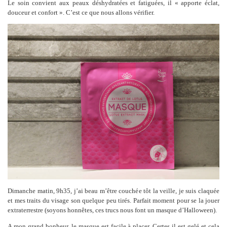
Le soin convient aux peaux déshydratées et fatiguées, il « apporte éclat,
douceur et confort ». C’est ce que nous allons vérifier.
Dimanche matin, 9h35, j’ai beau m’être couchée tôt la veille, je suis claquée
et mes traits du visage son quelque peu tirés. Parfait moment pour se la jouer
extraterrestre (soyons honnêtes, ces trucs nous font un masque d’Halloween).
A mon grand bonheur, le masque est facile à placer. Certes il est gelé et cela