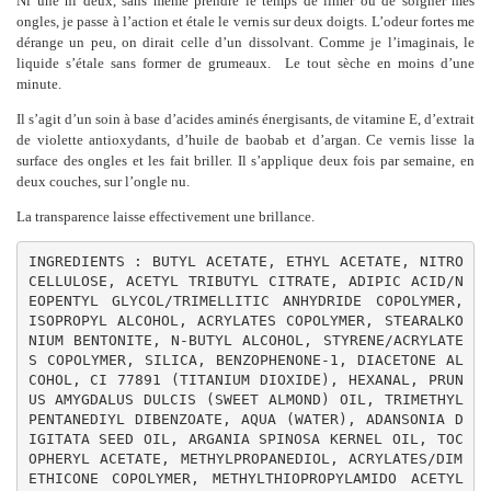
Ni une ni deux, sans même prendre le temps de limer ou de soigner mes
ongles, je passe à l’action et étale le vernis sur deux doigts. L’odeur fortes me
dérange un peu, on dirait celle d’un dissolvant. Comme je l’imaginais, le
liquide s’étale sans former de grumeaux. Le tout sèche en moins d’une
minute.
Il s’agit d’un soin à base d’acides aminés énergisants, de vitamine E, d’extrait
de violette antioxydants, d’huile de baobab et d’argan. Ce vernis lisse la
surface des ongles et les fait briller. Il s’applique deux fois par semaine, en
deux couches, sur l’ongle nu.
La transparence laisse effectivement une brillance.
INGREDIENTS : BUTYL ACETATE, ETHYL ACETATE, NITRO
CELLULOSE, ACETYL TRIBUTYL CITRATE, ADIPIC ACID/N
EOPENTYL GLYCOL/TRIMELLITIC ANHYDRIDE COPOLYMER, 
ISOPROPYL ALCOHOL, ACRYLATES COPOLYMER, STEARALKO
NIUM BENTONITE, N-BUTYL ALCOHOL, STYRENE/ACRYLATE
S COPOLYMER, SILICA, BENZOPHENONE-1, DIACETONE AL
COHOL, CI 77891 (TITANIUM DIOXIDE), HEXANAL, PRUN
US AMYGDALUS DULCIS (SWEET ALMOND) OIL, TRIMETHYL
PENTANEDIYL DIBENZOATE, AQUA (WATER), ADANSONIA D
IGITATA SEED OIL, ARGANIA SPINOSA KERNEL OIL, TOC
OPHERYL ACETATE, METHYLPROPANEDIOL, ACRYLATES/DIM
ETHICONE COPOLYMER, METHYLTHIOPROPYLAMIDO ACETYL 