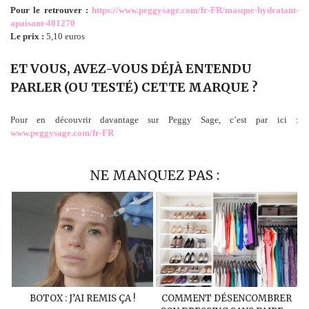
Pour le retrouver :
https://www.peggysage.com/fr-FR/masque-hydratant-
apaisant-401270
Le prix :
5,10 euros
ET VOUS, AVEZ-VOUS DÉJÀ ENTENDU
PARLER (OU TESTÉ) CETTE MARQUE ?
Pour en découvrir davantage sur Peggy Sage, c’est par ici :
www.peggysage.com/fr-FR
NE MANQUEZ PAS :
BOTOX : J’AI REMIS ÇA !
COMMENT DÉSENCOMBRER