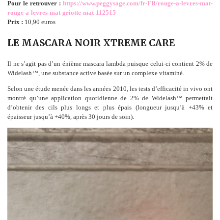
Pour le retrouver :
https://www.peggysage.com/fr-FR/rouge-a-levres-mat-
rouge-a-levres-mat-griotte-mat-112515
Prix :
10,90 euros
LE MASCARA NOIR XTREME CARE
Il ne s’agit pas d’un énième mascara lambda puisque celui-ci contient 2% de
Widelash™, une substance active basée sur un complexe vitaminé.
Selon une étude menée dans les années 2010, les tests d’efficacité in vivo ont
montré qu’une application quotidienne de 2% de Widelash™ permettait
d’obtenir des cils plus longs et plus épais (longueur jusqu’à +43% et
épaisseur jusqu’à +40%, après 30 jours de soin).