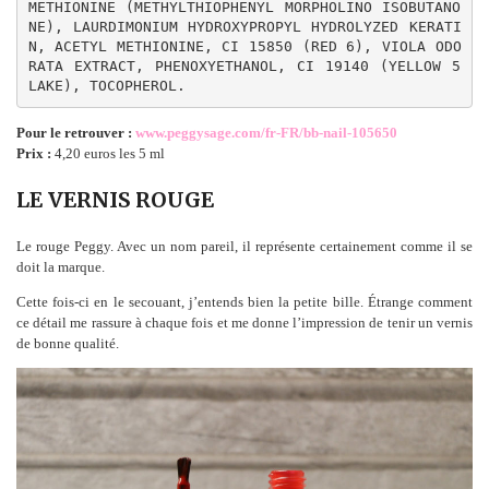
METHIONINE (METHYLTHIOPHENYL MORPHOLINO ISOBUTANO
NE), LAURDIMONIUM HYDROXYPROPYL HYDROLYZED KERATI
N, ACETYL METHIONINE, CI 15850 (RED 6), VIOLA ODO
RATA EXTRACT, PHENOXYETHANOL, CI 19140 (YELLOW 5 
LAKE), TOCOPHEROL.
Pour le retrouver :
www.peggysage.com/fr-FR/bb-nail-105650
Prix :
4,20 euros les 5 ml
LE VERNIS ROUGE
Le rouge Peggy. Avec un nom pareil, il représente certainement comme il se
doit la marque.
Cette fois-ci en le secouant, j’entends bien la petite bille. Étrange comment
ce détail me rassure à chaque fois et me donne l’impression de tenir un vernis
de bonne qualité.