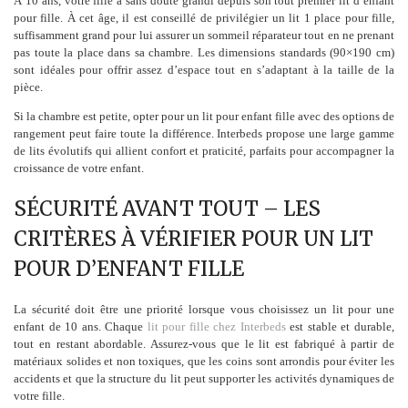
À 10 ans, votre fille a sans doute grandi depuis son tout premier lit d’enfant
pour fille. À cet âge, il est conseillé de privilégier un lit 1 place pour fille,
suffisamment grand pour lui assurer un sommeil réparateur tout en ne prenant
pas toute la place dans sa chambre. Les dimensions standards (90×190 cm)
sont idéales pour offrir assez d’espace tout en s’adaptant à la taille de la
pièce.
Si la chambre est petite, opter pour un lit pour enfant fille avec des options de
rangement peut faire toute la différence. Interbeds propose une large gamme
de lits évolutifs qui allient confort et praticité, parfaits pour accompagner la
croissance de votre enfant.
SÉCURITÉ AVANT TOUT – LES
CRITÈRES À VÉRIFIER POUR UN LIT
POUR D’ENFANT FILLE
La sécurité doit être une priorité lorsque vous choisissez un lit pour une
enfant de 10 ans. Chaque
lit pour fille chez Interbeds
est stable et durable,
tout en restant abordable. Assurez-vous que le lit est fabriqué à partir de
matériaux solides et non toxiques, que les coins sont arrondis pour éviter les
accidents et que la structure du lit peut supporter les activités dynamiques de
votre fille.