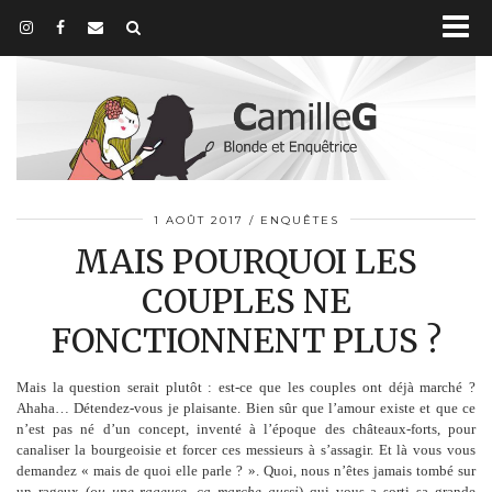
1 AOÛT 2017
ENQUÊTES
MAIS POURQUOI LES
COUPLES NE
FONCTIONNENT PLUS ?
Mais la question serait plutôt : est-ce que les couples ont déjà marché ?
Ahaha… Détendez-vous je plaisante. Bien sûr que l’amour existe et que ce
n’est pas né d’un concept, inventé à l’époque des châteaux-forts, pour
canaliser la bourgeoisie et forcer ces messieurs à s’assagir. Et là vous vous
demandez « mais de quoi elle parle ? ». Quoi, nous n’êtes jamais tombé sur
un rageux (
ou une rageuse, ça marche aussi
) qui vous a sorti sa grande