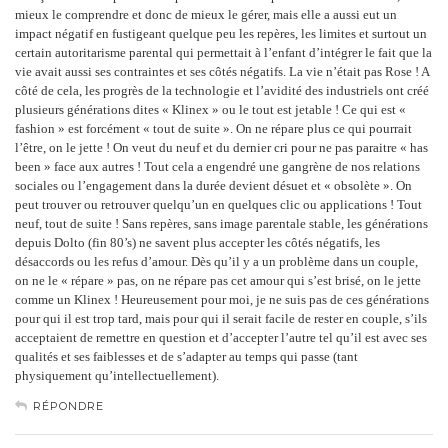
mieux le comprendre et donc de mieux le gérer, mais elle a aussi eut un
impact négatif en fustigeant quelque peu les repères, les limites et surtout un
certain autoritarisme parental qui permettait à l’enfant d’intégrer le fait que la
vie avait aussi ses contraintes et ses côtés négatifs. La vie n’était pas Rose ! A
côté de cela, les progrès de la technologie et l’avidité des industriels ont créé
plusieurs générations dites « Klinex » ou le tout est jetable ! Ce qui est «
fashion » est forcément « tout de suite ». On ne répare plus ce qui pourrait
l’être, on le jette ! On veut du neuf et du dernier cri pour ne pas paraitre « has
been » face aux autres ! Tout cela a engendré une gangrène de nos relations
sociales ou l’engagement dans la durée devient désuet et « obsolète ». On
peut trouver ou retrouver quelqu’un en quelques clic ou applications ! Tout
neuf, tout de suite ! Sans repères, sans image parentale stable, les générations
depuis Dolto (fin 80’s) ne savent plus accepter les côtés négatifs, les
désaccords ou les refus d’amour. Dès qu’il y a un problème dans un couple,
on ne le « répare » pas, on ne répare pas cet amour qui s’est brisé, on le jette
comme un Klinex ! Heureusement pour moi, je ne suis pas de ces générations
pour qui il est trop tard, mais pour qui il serait facile de rester en couple, s’ils
acceptaient de remettre en question et d’accepter l’autre tel qu’il est avec ses
qualités et ses faiblesses et de s’adapter au temps qui passe (tant
physiquement qu’intellectuellement).
RÉPONDRE