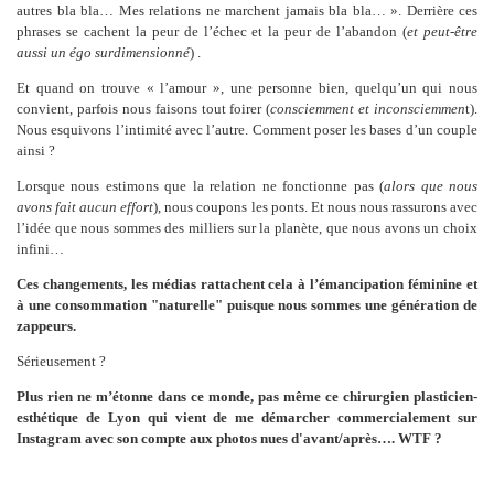
autres bla bla… Mes relations ne marchent jamais bla bla… ». Derrière ces
phrases se cachent la peur de l’échec et la peur de l’abandon (
et peut-être
aussi un égo surdimensionné
) .
Et quand on trouve « l’amour », une personne bien, quelqu’un qui nous
convient, parfois nous faisons tout foirer (
consciemment et inconsciemmen
t).
Nous esquivons l’intimité avec l’autre. Comment poser les bases d’un couple
ainsi ?
Lorsque nous estimons que la relation ne fonctionne pas (
alors que nous
avons fait aucun effort
), nous coupons les ponts. Et nous nous rassurons avec
l’idée que nous sommes des milliers sur la planète, que nous avons un choix
infini…
Ces changements, les médias rattachent cela à l’émancipation féminine et
à une consommation "naturelle" puisque nous sommes une génération de
zappeurs.
Sérieusement ?
Plus rien ne m’étonne dans ce monde, pas même ce chirurgien plasticien-
esthétique de Lyon qui vient de me démarcher commercialement sur
Instagram avec son compte aux photos nues d'avant/après…. WTF ?