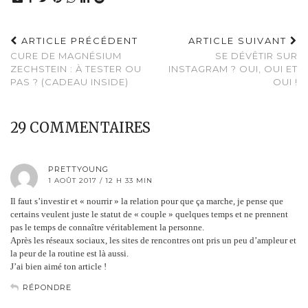
ARTICLE PRÉCÉDENT
ARTICLE SUIVANT
CURE DE MAGNÉSIUM
SE DÉVÊTIR SUR
ZECHSTEIN : À TESTER OU
INSTAGRAM ? OUI, OUI ET
PAS ? (CADEAU INSIDE)
OUI !
29 COMMENTAIRES
PRETTYOUNG
1 AOÛT 2017 / 12 H 33 MIN
Il faut s’investir et « nourrir » la relation pour que ça marche, je pense que
certains veulent juste le statut de « couple » quelques temps et ne prennent
pas le temps de connaître véritablement la personne.
Après les réseaux sociaux, les sites de rencontres ont pris un peu d’ampleur et
la peur de la routine est là aussi.
J’ai bien aimé ton article !
RÉPONDRE