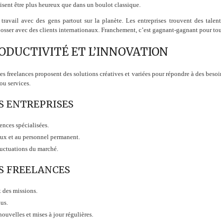
isent être plus heureux que dans un boulot classique.
e travail avec des gens partout sur la planète. Les entreprises trouvent des talent
 bosser avec des clients internationaux. Franchement, c’est gagnant-gagnant pour to
ODUCTIVITÉ ET L’INNOVATION
s freelances proposent des solutions créatives et variées pour répondre à des besoi
ou services.
S ENTREPRISES
ences spécialisées.
aux et au personnel permanent.
luctuations du marché.
S FREELANCES
x des missions.
nus.
velles et mises à jour régulières.