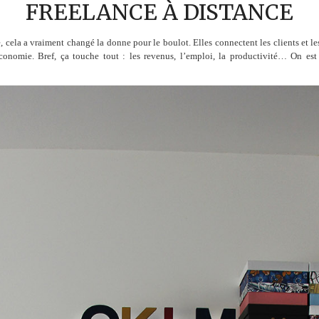
FREELANCE À DISTANCE
 cela a vraiment changé la donne pour le boulot. Elles connectent les clients et les p
conomie. Bref, ça touche tout : les revenus, l’emploi, la productivité… On es