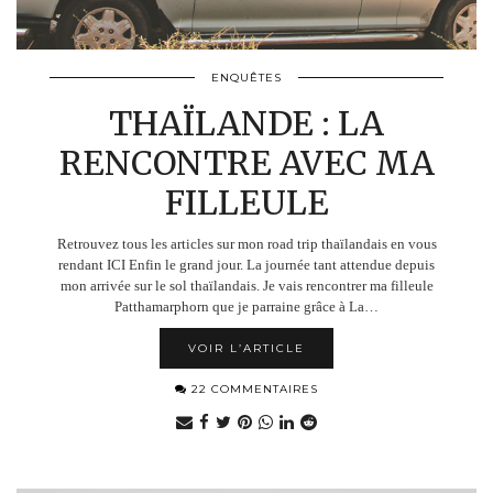
ENQUÊTES
THAÏLANDE : LA
RENCONTRE AVEC MA
FILLEULE
Retrouvez tous les articles sur mon road trip thaïlandais en vous
rendant ICI Enfin le grand jour. La journée tant attendue depuis
mon arrivée sur le sol thaïlandais. Je vais rencontrer ma filleule
Patthamarphorn que je parraine grâce à La…
VOIR L’ARTICLE
22 COMMENTAIRES