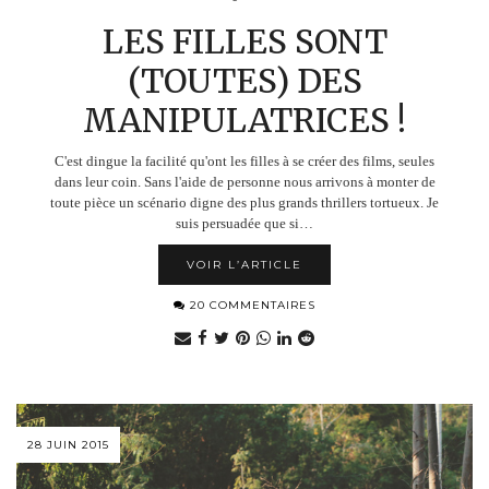
LES FILLES SONT
(TOUTES) DES
MANIPULATRICES !
C'est dingue la facilité qu'ont les filles à se créer des films, seules
dans leur coin. Sans l'aide de personne nous arrivons à monter de
toute pièce un scénario digne des plus grands thrillers tortueux. Je
suis persuadée que si…
VOIR L’ARTICLE
20 COMMENTAIRES
28 JUIN 2015