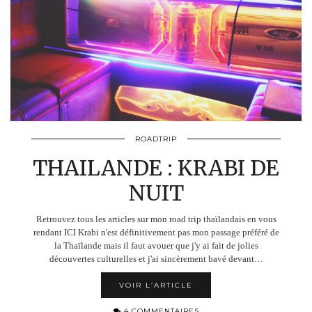
ROADTRIP
THAILANDE : KRABI DE
NUIT
Retrouvez tous les articles sur mon road trip thaïlandais en vous
rendant ICI Krabi n'est définitivement pas mon passage préféré de
la Thaïlande mais il faut avouer que j'y ai fait de jolies
découvertes culturelles et j'ai sincèrement bavé devant…
VOIR L’ARTICLE
4 COMMENTAIRES