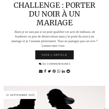
CHALLENGE : PORTER
DU NOIR À UN
MARIAGE
Alors je ne sais pas si on peut qualifier cet acte de trahison, de
fourberie ou pire de désinvolture mais j’ai porté du noir à un
mariage et je l’assume pleinement. Vous ne partagez pas cet avis ?
Laissez-moi vous…
VOIR L’ARTICLE
50 COMMENTAIRES
12 SEPTEMBRE 2013