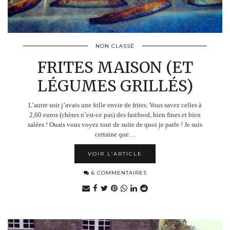
NON CLASSÉ
FRITES MAISON (ET
LÉGUMES GRILLÉS)
L’autre soir j’avais une folle envie de frites. Vous savez celles à
2,60 euros (chères n’est-ce pas) des fastfood, bien fines et bien
salées ! Ouais vous voyez tout de suite de quoi je parle ! Je suis
certaine que…
VOIR L’ARTICLE
6 COMMENTAIRES