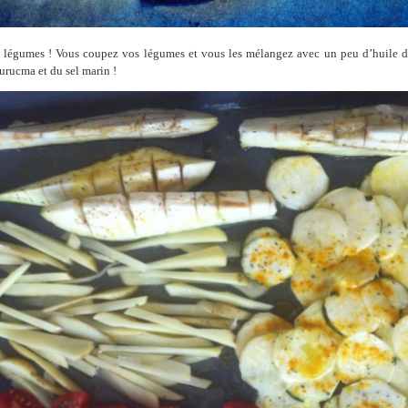
e légumes ! Vous coupez vos légumes et vous les mélangez avec un peu d’huile d’
curucma et du sel marin !