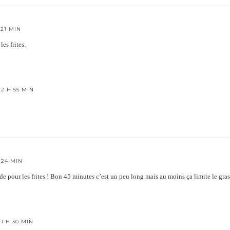
 21 MIN
es frites.
22 H 55 MIN
 24 MIN
de pour les frites ! Bon 45 minutes c’est un peu long mais au moins ça limite le gra
11 H 30 MIN