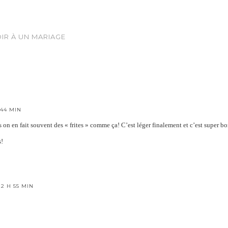
IR À UN MARIAGE
 44 MIN
 on en fait souvent des « frites » comme ça! C’est léger finalement et c’est super 
s!
22 H 55 MIN