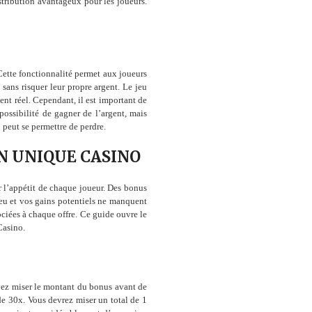
istribution avantageux pour les joueurs.
Cette fonctionnalité permet aux joueurs
 sans risquer leur propre argent. Le jeu
gent réel. Cependant, il est important de
possibilité de gagner de l’argent, mais
 peut se permettre de perdre.
N UNIQUE CASINO
 l’appétit de chaque joueur. Des bonus
jeu et vos gains potentiels ne manquent
sociées à chaque offre. Ce guide ouvre le
Casino.
vez miser le montant du bonus avant de
e 30x. Vous devrez miser un total de 1