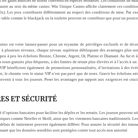
 les gains associés ne soient convertis en espèces retirables. Les conditions de m
’autre au sein du même casino. Win Unique Casino affiche clairement ces conditi
0x). Les jeux contribuent différemment au respect des conditions de mise. Par ex
 table comme le blackjack ou la roulette peuvent ne contribuer que pour un pourcen
o est votre laissez-passer pour un royaume de privilèges exclusifs et de récomp
e à plusieurs niveaux, chaque niveau supérieur débloquant des avantages plus
peu à peu les échelons Bronze, Chrome, Argent, Or, Platine et Diamant. Au fur et à
 tours gratuits plus fréquents, à des limites de retrait plus élevées et à l’accès à 
VIP bénéficient également de promotions personnalisées, d’invitations à des év
t, le chemin vers le statut VIP n’est pas pavé que de roses. Gravir les échelons 
onvenir à tous les joueurs. Peser les avantages par rapport aux exigences est cruci
ES ET SÉCURITÉ
options bancaires pour faciliter les dépôts et les retraits. Les joueurs peuvent util
niques comme Neteller et Skrill, ainsi que les virements bancaires traditionnels. Les 
 délais de traitement peuvent également différer. Pour assurer la sécurité des tran
ssant que les données sensibles sont protégées contre tout accès non autorisé.