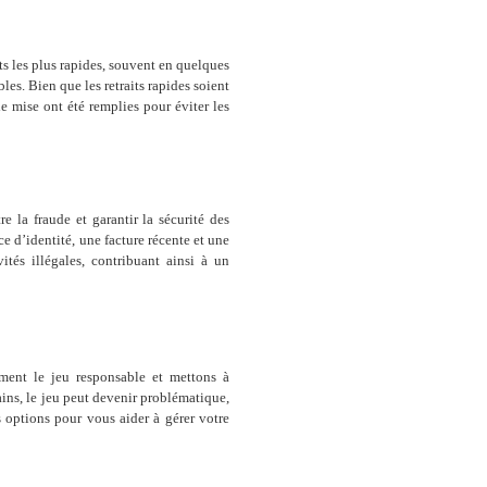
ts les plus rapides, souvent en quelques
les. Bien que les retraits rapides soient
de mise ont été remplies pour éviter les
la fraude et garantir la sécurité des
e d’identité, une facture récente et une
ités illégales, contribuant ainsi à un
ment le jeu responsable et mettons à
ains, le jeu peut devenir problématique,
 options pour vous aider à gérer votre