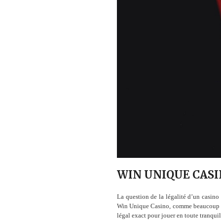
WIN UNIQUE CASIN
La question de la légalité d’un casin
Win Unique Casino, comme beaucoup d’a
légal exact pour jouer en toute tranquill