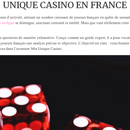
UNIQUE CASINO EN FRANCE
e d’activité, attirant un nombre croissant de joueurs français en quête de sensati
 en ligne
se distingue, suscitant curiosité et intérêt. Mais que vaut réellement cette
ces questions de manière exhaustive. Conçu comme un guide expert, il a pour voc
 joueurs français une analyse précise et objective. L’objectif est clair : vous fournir
ncer dans l’aventure Win Unique Casino.