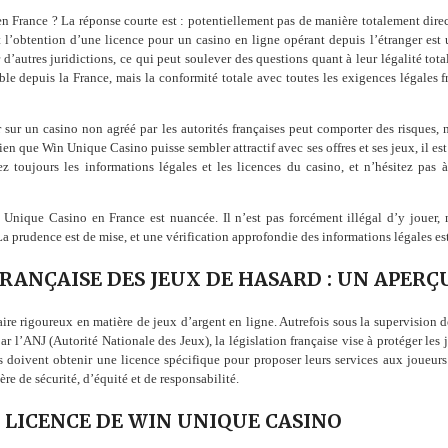
n France ? La réponse courte est : potentiellement pas de manière totalement direct
 et l’obtention d’une licence pour un casino en ligne opérant depuis l’étranger est
d’autres juridictions, ce qui peut soulever des questions quant à leur légalité totale
le depuis la France, mais la conformité totale avec toutes les exigences légales fr
r sur un casino non agréé par les autorités françaises peut comporter des risques
en que Win Unique Casino puisse sembler attractif avec ses offres et ses jeux, il est 
ez toujours les informations légales et les licences du casino, et n’hésitez pas 
Unique Casino en France est nuancée. Il n’est pas forcément illégal d’y jouer, m
 La prudence est de mise, et une vérification approfondie des informations légales 
ANÇAISE DES JEUX DE HASARD : UN APERÇ
re rigoureux en matière de jeux d’argent en ligne. Autrefois sous la supervision
 l’ANJ (Autorité Nationale des Jeux), la législation française vise à protéger les j
urs doivent obtenir une licence spécifique pour proposer leurs services aux joueurs
re de sécurité, d’équité et de responsabilité.
A LICENCE DE WIN UNIQUE CASINO