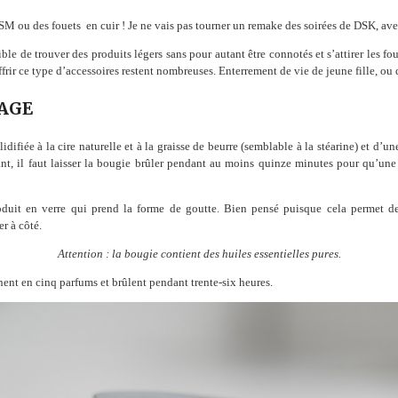
 SM ou des fouets en cuir ! Je ne vais pas tourner un remake des soirées de DSK, av
le de trouver des produits légers sans pour autant être connotés et s’attirer les fo
ffrir ce type d’accessoires restent nombreuses. Enterrement de vie de jeune fille, ou
AGE
difiée à la cire naturelle et à la graisse de beurre (semblable à la stéarine) et d’u
, il faut laisser la bougie brûler pendant au moins quinze minutes pour qu’une 
uit en verre qui prend la forme de goutte. Bien pensé puisque cela permet de 
er à côté.
Attention : la bougie contient des huiles essentielles pures.
ent en cinq parfums et brûlent pendant trente-six heures.