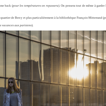
ome back (
pour les températures on repassera
). On pensera tout de même à garder l
le quartier de Bercy et plus particulièrement à la bibliothèque François-Mitterrand (
p
s vacances aux parisiens
).