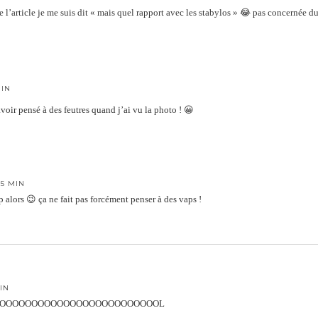
 l’article je me suis dit « mais quel rapport avec les stabylos » 😂 pas concernée d
MIN
 avoir pensé à des feutres quand j’ai vu la photo ! 😀
25 MIN
p alors 😉 ça ne fait pas forcément penser à des vaps !
MIN
OOOOOOOOOOOOOOOOOOOOOOOOOL