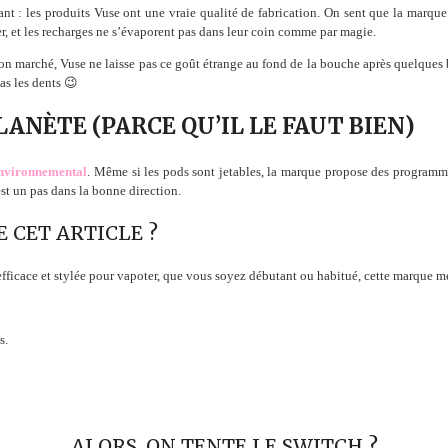
ant : les produits Vuse ont une vraie qualité de fabrication. On sent que la marque
lier, et les recharges ne s’évaporent pas dans leur coin comme par magie.
n marché, Vuse ne laisse pas ce goût étrange au fond de la bouche après quelques bo
pas les dents 😉
ANÈTE (PARCE QU’IL LE FAUT BIEN)
environnemental
. Même si les pods sont jetables, la marque propose des programm
est un pas dans la bonne direction.
E CET ARTICLE ?
fficace et stylée pour vapoter, que vous soyez débutant ou habitué, cette marque mé
s.
ALORS, ON TENTE LE SWITCH ?