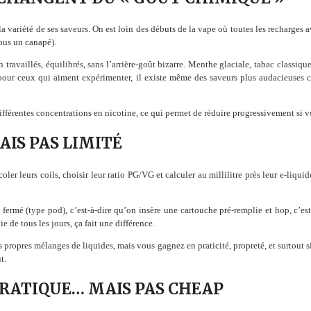
la variété de ses saveurs. On est loin des débuts de la vape où toutes les recharges
sous un canapé).
travaillés, équilibrés, sans l’arrière-goût bizarre. Menthe glaciale, tabac classiqu
 pour ceux qui aiment expérimenter, il existe même des saveurs plus audacieuses 
ifférentes concentrations en nicotine, ce qui permet de réduire progressivement si 
AIS PAS LIMITÉ
oler leurs coils, choisir leur ratio PG/VG et calculer au millilitre près leur e-liqu
ermé (type pod), c’est-à-dire qu’on insère une cartouche pré-remplie et hop, c’est 
e de tous les jours, ça fait une différence.
s propres mélanges de liquides, mais vous gagnez en praticité, propreté, et surtout s
t.
PRATIQUE… MAIS PAS CHEAP