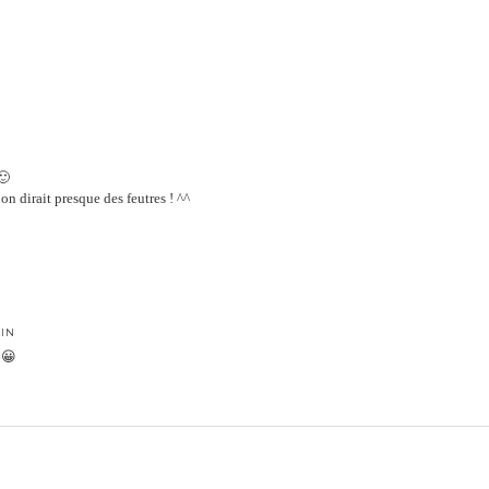
🙂
 on dirait presque des feutres ! ^^
MIN
 😀