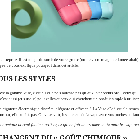
entreprise, il est temps de sortir de votre grotte (ou de votre nuage de fumée aha
que. Je vous explique pourquoi dans cet article.
OUS LES STYLES
e la gamme Vuse, c’est qu’elle ne s’adresse pas qu’aux “vapoteurs pro”, ceux qui 
st aussi (et surtout) pour celles et ceux qui cherchent un produit simple à utiliser, q
 cigarette électronique discrète, élégante et efficace ? La Vuse ePod est clairement
surtout, elle ne fuit pas. On vous voit, les anciens de la vape avec vos poches colla
nomique la rend facile à utiliser, ce qui en fait un premier choix pour les vapoteu
 CHANGENT DU « GOÛT CHIMIQUE »