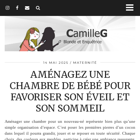
14 MAI 2025
MATERNITÉ
AMÉNAGEZ UNE
CHAMBRE DE BÉBÉ POUR
FAVORISER SON ÉVEIL ET
SON SOMMEIL
Aménager une chambre pour un nouveau-né représente bien plus qu’une
simple organisation d’espace. C’est poser les premières pierres d’un cocon
dans lequel il pourra grandir, jouer et se reposer en toute sécurité. Chaque
choix, des couleurs aux meubles, participe à créer une ambiance rassurante,