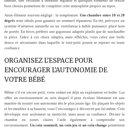
tamisée, une veilleuse à intensité réglable et quelques éléments de textile
bien choisis permettent de compléter cette atmosphère propice au repos.
Autre élément souvent négligé : la température.
Une chambre entre 18 et 20
degrés
reste idéale pour garantir un sommeil réparateur. En été, prévoyez un
système d’aération naturelle ou un ventilateur à faible puissance placé hors
de portée. En hiver, préférez une gigoteuse adaptée plutôt que de surchauffer
la pièce. Grâce à ces choix simples, mais réfléchis, vous créez une bulle
douce et sécurisante dans laquelle le tout-petit pourra se reposer en toute
confiance.
ORGANISEZ L’ESPACE POUR
ENCOURAGER L’AUTONOMIE DE
VOTRE BÉBÉ
Même s’il est encore petit, votre enfant est déjà un explorateur en herbe. Lui
offrir un environnement au sein duquel il peut évoluer librement est une
manière de nourrir son autonomie dès le plus jeune âge. En plaçant les objets
et les meubles à sa hauteur, vous l’encouragez à découvrir par lui-même. Cela
développe non seulement sa motricité, mais aussi sa confiance. Diviser la
chambre en zones claires l’aide également à comprendre son
environnement.
Un coin sommeil, un coin jeu et un coin change
permettent