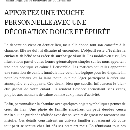
jamais négliger le bien-être de votre enfant.
APPORTEZ UNE TOUCHE
PERSONNELLE AVEC UNE
DÉCORATION DOUCE ET ÉPURÉE
La décoration vient en dernier lieu, mais elle donne tout son caractère à la
chambre. Elle ne doit ni distraire ni encombrer. L’objectif reste d’
éveiller la
curiosité de bébé sans créer de surcharge visuelle
. Les mobiles en tissu, les
illustrations pastel ou les formes géométriques simples sur les murs apportent
une note poétique et calme à l’ensemble. Les matières naturelles apportent
une sensation de confort immédiat. Le coton biologique pour les draps, le lin
pour les rideaux ou la laine pour un plaid léger participent à créer une
atmosphère enveloppante. Ces choix, bien que subtils, influencent le bien-
être global de votre enfant. Ils rendent l’espace accueillant sans excès,
propice aux moments de calme comme aux phases d’activité.
Enfin, personnaliser la chambre avec quelques objets symboliques permet de
créer du lien.
Une photo de famille encadrée, un petit doudou cousu
main
ou une guirlande réalisée avec des souvenirs de grossesse racontent une
histoire. Ces détails construisent un univers familier et rassurant où votre
tout-petit se sentira chez lui dès ses premiers mois. En réunissant tous ces