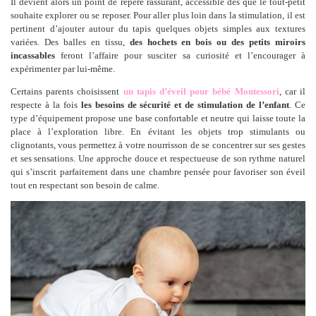
Il devient alors un point de repère rassurant, accessible dès que le tout-petit
souhaite explorer ou se reposer. Pour aller plus loin dans la stimulation, il est
pertinent d’ajouter autour du tapis quelques objets simples aux textures
variées. Des balles en tissu,
des hochets en bois ou des petits miroirs
incassables
feront l’affaire pour susciter sa curiosité et l’encourager à
expérimenter par lui-même.
Certains parents choisissent
un tapis d’éveil pour bébé Montessori
, car il
respecte à la fois
les besoins de sécurité et de stimulation de l’enfant
. Ce
type d’équipement propose une base confortable et neutre qui laisse toute la
place à l’exploration libre. En évitant les objets trop stimulants ou
clignotants, vous permettez à votre nourrisson de se concentrer sur ses gestes
et ses sensations. Une approche douce et respectueuse de son rythme naturel
qui s’inscrit parfaitement dans une chambre pensée pour favoriser son éveil
tout en respectant son besoin de calme.