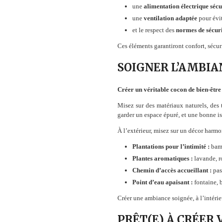
une
alimentation électrique sécu
une
ventilation adaptée
pour évit
et le respect des
normes de sécuri
Ces éléments garantiront confort, sécuri
SOIGNER L’AMBIA
Créer un véritable cocon de bien-être
Misez sur des matériaux naturels, des
garder un espace épuré, et une bonne is
À l’extérieur, misez sur un décor harmo
Plantations pour l’intimité :
bamb
Plantes aromatiques :
lavande, r
Chemin d’accès accueillant :
pas
Point d’eau apaisant :
fontaine, 
Créer une ambiance soignée, à l’intérie
PRÊT(E) À CRÉER 