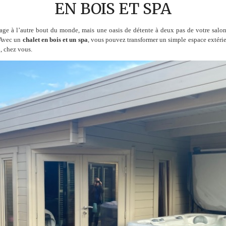
EN BOIS ET SPA
oyage à l’autre bout du monde, mais une oasis de détente à deux pas de votre salo
. Avec un
chalet en bois et un spa
, vous pouvez transformer un simple espace extérie
, chez vous.