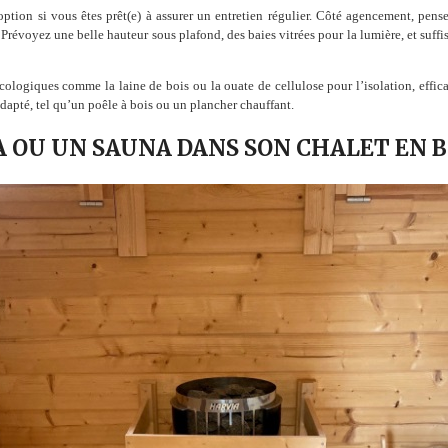
ption si vous êtes prêt(e) à assurer un entretien régulier. Côté agencement, pen
 Prévoyez une belle hauteur sous plafond, des baies vitrées pour la lumière, et su
ologiques comme la laine de bois ou la ouate de cellulose pour l’isolation, effi
dapté, tel qu’un poêle à bois ou un plancher chauffant.
A OU UN SAUNA DANS SON CHALET EN B