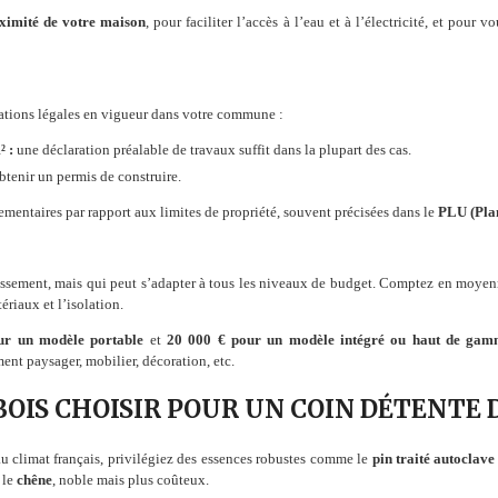
oximité de votre maison
, pour faciliter l’accès à l’eau et à l’électricité, et pour 
igations légales en vigueur dans votre commune :
² :
une déclaration préalable de travaux suffit dans la plupart des cas.
tenir un permis de construire.
mentaires par rapport aux limites de propriété, souvent précisées dans le
PLU (Pla
tissement, mais qui peut s’adapter à tous les niveaux de budget. Comptez en moye
tériaux et l’isolation.
ur un modèle portable
et
20 000 € pour un modèle intégré ou haut de ga
nt paysager, mobilier, décoration, etc.
BOIS CHOISIR POUR UN COIN DÉTENTE 
au climat français, privilégiez des essences robustes comme le
pin traité autoclave
 le
chêne
, noble mais plus coûteux.