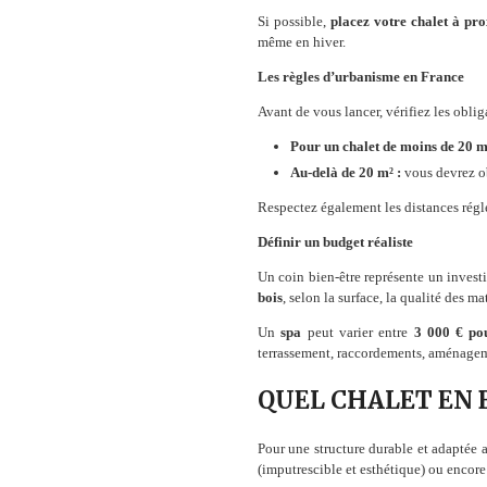
Si possible,
placez votre chalet à pr
même en hiver.
Les règles d’urbanisme en France
Avant de vous lancer, vérifiez les obl
Pour un chalet de moins de 20 m
Au-delà de 20 m² :
vous devrez ob
Respectez également les distances régle
Définir un budget réaliste
Un coin bien-être représente un inves
bois
, selon la surface, la qualité des ma
Un
spa
peut varier entre
3 000 € po
terrassement, raccordements, aménageme
QUEL CHALET EN 
Pour une structure durable et adaptée 
(imputrescible et esthétique) ou encore