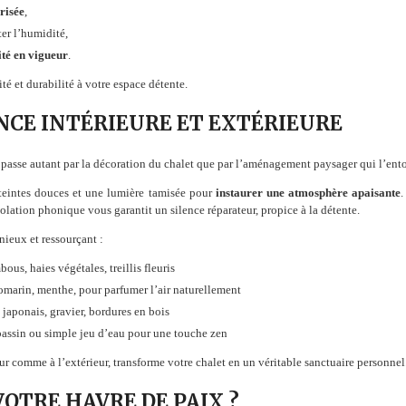
risée
,
er l’humidité,
té en vigueur
.
té et durabilité à votre espace détente.
NCE INTÉRIEURE ET EXTÉRIEURE
passe autant par la décoration du chalet que par l’aménagement paysager qui l’ent
 teintes douces et une lumière tamisée pour
instaurer une atmosphère apaisante
.
olation phonique vous garantit un silence réparateur, propice à la détente.
nieux et ressourçant :
ous, haies végétales, treillis fleuris
omarin, menthe, pour parfumer l’air naturellement
 japonais, gravier, bordures en bois
bassin ou simple jeu d’eau pour une touche zen
ur comme à l’extérieur, transforme votre chalet en un véritable sanctuaire personnel
VOTRE HAVRE DE PAIX ?