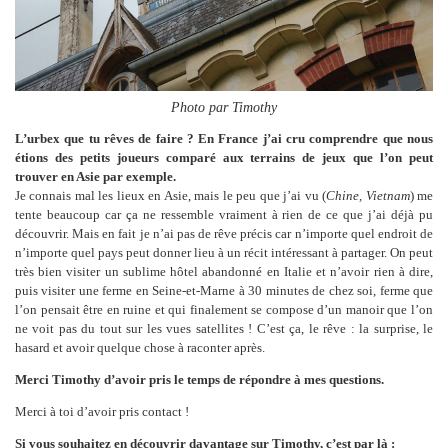
Photo par Timothy
L’urbex que tu rêves de faire ? En France j’ai cru comprendre que nous
étions des petits joueurs comparé aux terrains de jeux que l’on peut
trouver en Asie par exemple.
Je connais mal les lieux en Asie, mais le peu que j’ai vu (
Chine, Vietnam
) me
tente beaucoup car ça ne ressemble vraiment à rien de ce que j’ai déjà pu
découvrir. Mais en fait je n’ai pas de rêve précis car n’importe quel endroit de
n’importe quel pays peut donner lieu à un récit intéressant à partager. On peut
très bien visiter un sublime hôtel abandonné en Italie et n’avoir rien à dire,
puis visiter une ferme en Seine-et-Marne à 30 minutes de chez soi, ferme que
l’on pensait être en ruine et qui finalement se compose d’un manoir que l’on
ne voit pas du tout sur les vues satellites ! C’est ça, le rêve : la surprise, le
hasard et avoir quelque chose à raconter après.
Merci Timothy d’avoir pris le temps de répondre à mes questions.
Merci à toi d’avoir pris contact !
Si vous souhaitez en découvrir davantage sur Timothy, c’est par là :