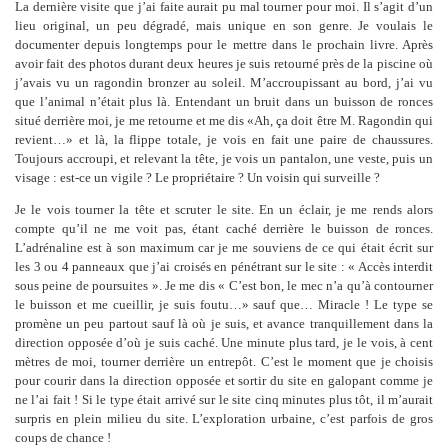
La dernière visite que j’ai faite aurait pu mal tourner pour moi. Il s’agit d’un
lieu original, un peu dégradé, mais unique en son genre. Je voulais le
documenter depuis longtemps pour le mettre dans le prochain livre. Après
avoir fait des photos durant deux heures je suis retourné près de la piscine où
j’avais vu un ragondin bronzer au soleil. M’accroupissant au bord, j’ai vu
que l’animal n’était plus là. Entendant un bruit dans un buisson de ronces
situé derrière moi, je me retourne et me dis «Ah, ça doit être M. Ragondin qui
revient…» et là, la flippe totale, je vois en fait une paire de chaussures.
Toujours accroupi, et relevant la tête, je vois un pantalon, une veste, puis un
visage : est-ce un vigile ? Le propriétaire ? Un voisin qui surveille ?
Je le vois tourner la tête et scruter le site. En un éclair, je me rends alors
compte qu’il ne me voit pas, étant caché derrière le buisson de ronces.
L’adrénaline est à son maximum car je me souviens de ce qui était écrit sur
les 3 ou 4 panneaux que j’ai croisés en pénétrant sur le site : « Accès interdit
sous peine de poursuites ». Je me dis « C’est bon, le mec n’a qu’à contourner
le buisson et me cueillir, je suis foutu…» sauf que… Miracle ! Le type se
promène un peu partout sauf là où je suis, et avance tranquillement dans la
direction opposée d’où je suis caché. Une minute plus tard, je le vois, à cent
mètres de moi, tourner derrière un entrepôt. C’est le moment que je choisis
pour courir dans la direction opposée et sortir du site en galopant comme je
ne l’ai fait ! Si le type était arrivé sur le site cinq minutes plus tôt, il m’aurait
surpris en plein milieu du site. L’exploration urbaine, c’est parfois de gros
coups de chance !