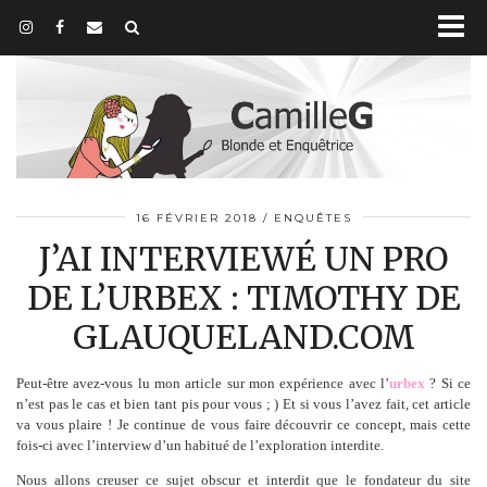
16 FÉVRIER 2018
ENQUÊTES
J’AI INTERVIEWÉ UN PRO
DE L’URBEX : TIMOTHY DE
GLAUQUELAND.COM
Peut-être avez-vous lu mon article sur mon expérience avec l’
urbex
? Si ce
n’est pas le cas et bien tant pis pour vous ; ) Et si vous l’avez fait, cet article
va vous plaire ! Je continue de vous faire découvrir ce concept, mais cette
fois-ci avec l’interview d’un habitué de l’exploration interdite.
Nous allons creuser ce sujet obscur et interdit que le fondateur du site