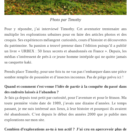
Photo par Timothy
Pour y répondre, j’ai interviewé Timothy. Cet aventurier trentenaire ans
multiplie les explorations urbaines pour en faire des articles photos et des
croquis. Ses expériences mélangent curiosités, cours d’histoire et découvertes
du patrimoine. Sa passion a trouvé preneur dans l’édition puisqu’il a publié
un livre « URBEX : 50 lieux secrets et abandonnés en France ». Depuis, les
médias s’intéressent de près à ce jeune homme intrépide qui ne quitte jamais
sa casquette kaki.
Prends place Timothy, pour une fois tu ne vas pas t’embarquer dans une pièce
sombre remplie de poussière et d’insectes inconnus. Pas de piège prévu ici !
Quand et comment t’est venue l’idée de partir à la conquête du passé dans
des endroits laissés à l’abandon ?
Je fais ça depuis tout petit par curiosité, pour l’aventure et pour le frisson. Ma
toute première visite date de 1989, j’avais une dizaine d’années. Le temps
passant, je me suis intéressé aux lieux, à leur histoire et pourquoi ils avaient
été abandonnés. C’est depuis le début des années 2000 que je publie mes
explorations sur mon site.
Combien d’explorations as-tu à ton actif ? J’ai cru en apercevoir plus de