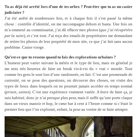
Tu as déjà été arrêté lors d’une de tes urbex ? Peut-être que tu as un casier
judiciaire ?
J’ai été arrêté de nombreuses fois, et à chaque fois il s’est passé la même
chose : contrôle d’identité, on me raccompagne dehors et basta. Une fois on
m’a emmené au commissariat, j’ai dû effacer mes photos (
que j’ai récupérées
par la suite
), et c’est tout. J’ai reçu des emails de propriétaires me demandant
de retirer les photos de leur propriété de mon site, ce que j’ai fait sans aucun
problème. Casier vierge.
Qu’est-ce que tu ressens quand tu fais des explorations urbaines ?
L’humeur peut varier suivant la météo et le type de lieu, mais en général je
me sens très heureux de faire un break vis-à-vis du « vrai » monde. Tout
comme les gens le sont lors d’une randonnée, en fait. C’est une promenade de
curiosité, on se pose des questions, on découvre des choses, on visite des
types de lieux dans lesquels on ne pourrait jamais accéder en temps normal
(
prison, usines
). C’est une expérience vraiment variée. A force de faire ça, je
suis habitué, donc je n’ai presque plus peur, mais il suffit qu’une porte claque
dans un vieux manoir et hop, le cœur bat à cent à l’heure comme si c’était le
premier lieu que l’on explorait, enfant, la peur au ventre de se faire attraper.