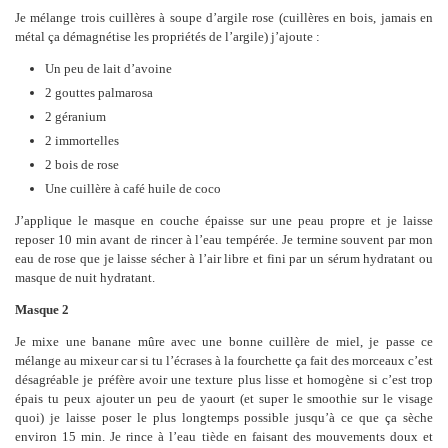
Je mélange trois cuillères à soupe d’argile rose (cuillères en bois, jamais en
métal ça démagnétise les propriétés de l’argile) j’ajoute :
Un peu de lait d’avoine
2 gouttes palmarosa
2 géranium
2 immortelles
2 bois de rose
Une cuillère à café huile de coco
J’applique le masque en couche épaisse sur une peau propre et je laisse
reposer 10 min avant de rincer à l’eau tempérée. Je termine souvent par mon
eau de rose que je laisse sécher à l’air libre et fini par un sérum hydratant ou
masque de nuit hydratant.
Masque 2
Je mixe une banane mûre avec une bonne cuillère de miel, je passe ce
mélange au mixeur car si tu l’écrases à la fourchette ça fait des morceaux c’est
désagréable je préfère avoir une texture plus lisse et homogène si c’est trop
épais tu peux ajouter un peu de yaourt (et super le smoothie sur le visage
quoi) je laisse poser le plus longtemps possible jusqu’à ce que ça sèche
environ 15 min. Je rince à l’eau tiède en faisant des mouvements doux et