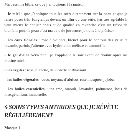
Ma base, ma bible, ce que j’ai toujours à la maison.
–
le miel
: que j’applique tous les soirs directement sur la peau et que je
laisse poser très longtemps devant un film ou une série. Pas très agréable il
vaut mieux le choisir épais et de qualité en revanche c’est un trésor de
bienfaits pour la peau c’est ma cure de jouvence, je tiens à le préciser.
–
les eaux florales
: rose à volonté, bleuet pour le contour des yeux et
lavande, parfois j’alterne avec hydrolat de mélisse et camomille.
–
le gel d’aloe vera
pur : je l’applique le soir avant de dormir après ma
routine miel.
–
les argiles
: rose, blanche, de violette et Rhassoul.
– les huiles végétales
: coco, noyaux d’abricot, rose musquée, jojoba.
–
les huiles essentielles
: tea tree, niaouli, lavandin, palmarosa, bois de
rose,géranium, immortelle.
4 SOINS TYPES ANTIRIDES Q
UE JE RÉPÈTE
RÉGULIÈREMENT
Masque 1