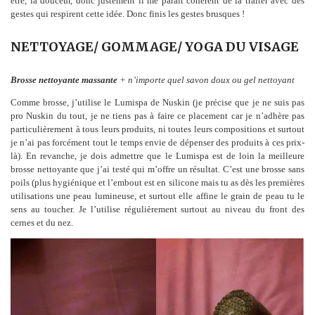
être, la douceur, donc justement il me paraît cohérent de la traiter avec des
gestes qui respirent cette idée. Donc finis les gestes brusques !
NETTOYAGE/ GOMMAGE/ YOGA DU VISAGE
Brosse nettoyante massante
+ n’importe quel savon doux ou gel nettoyant
Comme brosse, j’utilise le Lumispa de Nuskin (je précise que je ne suis pas
pro Nuskin du tout, je ne tiens pas à faire ce placement car je n’adhère pas
particulièrement à tous leurs produits, ni toutes leurs compositions et surtout
je n’ai pas forcément tout le temps envie de dépenser des produits à ces prix-
là). En revanche, je dois admettre que le Lumispa est de loin la meilleure
brosse nettoyante que j’ai testé qui m’offre un résultat. C’est une brosse sans
poils (plus hygiénique et l’embout est en silicone mais tu as dès les premières
utilisations une peau lumineuse, et surtout elle affine le grain de peau tu le
sens au toucher. Je l’utilise régulièrement surtout au niveau du front des
cernes et du nez.