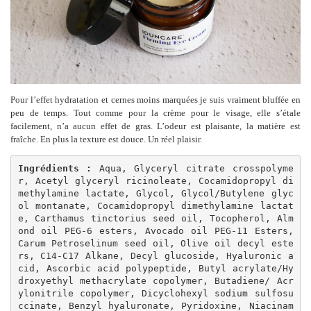
Pour l’effet hydratation et cernes moins marquées je suis vraiment bluffée en
peu de temps. Tout comme pour la crème pour le visage, elle s’étale
facilement, n’a aucun effet de gras. L’odeur est plaisante, la matière est
fraîche. En plus la texture est douce. Un réel plaisir.
Ingrédients : 
Aqua, Glyceryl citrate crosspolyme
r, Acetyl glyceryl ricinoleate, Cocamidopropyl di
methylamine lactate, Glycol, Glycol/Butylene glyc
ol montanate, Cocamidopropyl dimethylamine lactat
e, Carthamus tinctorius seed oil, Tocopherol, Alm
ond oil PEG-6 esters, Avocado oil PEG-11 Esters, 
Carum Petroselinum seed oil, Olive oil decyl este
rs, C14-C17 Alkane, Decyl glucoside, Hyaluronic a
cid, Ascorbic acid polypeptide, Butyl acrylate/Hy
droxyethyl methacrylate copolymer, Butadiene/ Acr
ylonitrile copolymer, Dicyclohexyl sodium sulfosu
ccinate, Benzyl hyaluronate, Pyridoxine, Niacinam