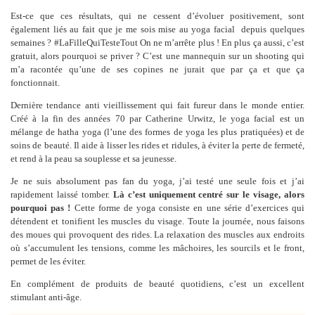
Est-ce que ces résultats, qui ne cessent d’évoluer positivement, sont
également liés au fait que je me sois mise au yoga facial depuis quelques
semaines ? #LaFilleQuiTesteTout On ne m’arrête plus ! En plus ça aussi, c’est
gratuit, alors pourquoi se priver ? C’est une mannequin sur un shooting qui
m’a racontée qu’une de ses copines ne jurait que par ça et que ça
fonctionnait.
Dernière tendance anti vieillissement qui fait fureur dans le monde entier.
Créé à la fin des années 70 par Catherine Urwitz, le yoga facial est un
mélange de hatha yoga (l’une des formes de yoga les plus pratiquées) et de
soins de beauté. Il aide à lisser les rides et ridules, à éviter la perte de fermeté,
et rend à la peau sa souplesse et sa jeunesse.
Je ne suis absolument pas fan du yoga, j’ai testé une seule fois et j’ai
rapidement laissé tomber.
Là c’est uniquement centré sur le visage, alors
pourquoi pas !
Cette forme de yoga consiste en une série d’exercices qui
détendent et tonifient les muscles du visage. Toute la journée, nous faisons
des moues qui provoquent des rides. La relaxation des muscles aux endroits
où s’accumulent les tensions, comme les mâchoires, les sourcils et le front,
permet de les éviter.
En complément de produits de beauté quotidiens, c’est un excellent
stimulant anti-âge.