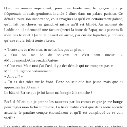
Quelques années auparavant, pour mes trente ans, le garçon que je
fréquentais m’avais gentiment invitée à dîner dans un palace parisien. Ce
détail a toute son importance, vous imaginez là qu’il est certainement galant,
qu’il fait les choses en grand, et même qu’il est blindé. Au moment de
l’addition, il a demandé une facture (merci la boite de Papa), mais passons là
n’est pas le sujet. Quand le dessert est arrivé, j’ai cru me liquéfier, je n’avais
qu’une envie, fuir à toute vitesse.
« Trente ans ce n’est rien, tu ne les fais pas en plus. »
« Oui on me le dit souvent et c’est tant mieux. »
#MouvementDeCheveuxEnArrière
« C’est vrai. Mais moi j’ai l’œil, il y a des détails qui ne trompent pas. »
Mon intelligence certainement.
« Ah oui ? »
« Tu as des rides sur le front. Donc on sait que fais jeune mais que tu
approches les 30 ans. »
Le bâtard. Est-ce que je lui lance ma bougie à la tronche ?
Bref, il fallait que je prenne les taureaux par les cornes et que je me bouge
pour régler mon fichu complexe. La triste réalité c’est que dans notre société
actuelle, le paraître compte énormément et qu’il est compliqué de se voir
vieillir.
Les rides d’expression peuvent être atténuées et les rides en général