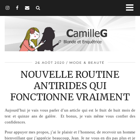
26 AOÛT 2020
MODE & BEAUTÉ
NOUVELLE ROUTINE
ANTIRIDES QUI
FONCTIONNE VRAIMENT
Aujourd’hui je vais vous parler d’un article qui est le fruit de huit mois de
test et quinze ans de galère. Et bonus, je vais même vous confier des
confidences.
Pour appuyer mes propos, j’ai le plaisir et l’honneur, de recevoir un homme
bienveillant que j’apprécie beaucoup, Jean. Je ne vous en dis pas plus et je