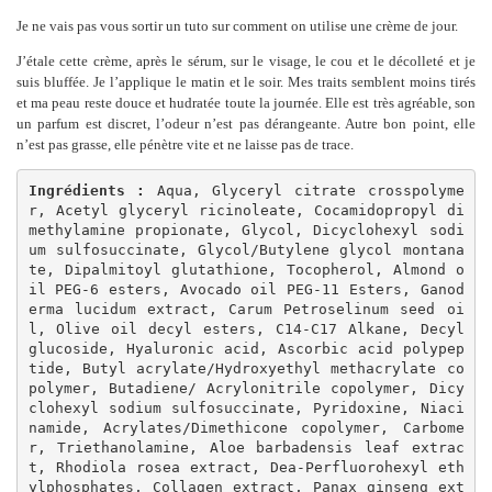
Je ne vais pas vous sortir un tuto sur comment on utilise une crème de jour.
J’étale cette crème, après le sérum, sur le visage, le cou et le décolleté et je
suis bluffée. Je l’applique le matin et le soir. Mes traits semblent moins tirés
et ma peau reste douce et hudratée toute la journée. Elle est très agréable, son
un parfum est discret, l’odeur n’est pas dérangeante. Autre bon point, elle
n’est pas grasse, elle pénètre vite et ne laisse pas de trace.
Ingrédients :
 Aqua, Glyceryl citrate crosspolyme
r, Acetyl glyceryl ricinoleate, Cocamidopropyl di
methylamine propionate, Glycol, Dicyclohexyl sodi
um sulfosuccinate, Glycol/Butylene glycol montana
te, Dipalmitoyl glutathione, Tocopherol, Almond o
il PEG-6 esters, Avocado oil PEG-11 Esters, Ganod
erma lucidum extract, Carum Petroselinum seed oi
l, Olive oil decyl esters, C14-C17 Alkane, Decyl 
glucoside, Hyaluronic acid, Ascorbic acid polypep
tide, Butyl acrylate/Hydroxyethyl methacrylate co
polymer, Butadiene/ Acrylonitrile copolymer, Dicy
clohexyl sodium sulfosuccinate, Pyridoxine, Niaci
namide, Acrylates/Dimethicone copolymer, Carbome
r, Triethanolamine, Aloe barbadensis leaf extrac
t, Rhodiola rosea extract, Dea-Perfluorohexyl eth
ylphosphates, Collagen extract, Panax ginseng ext