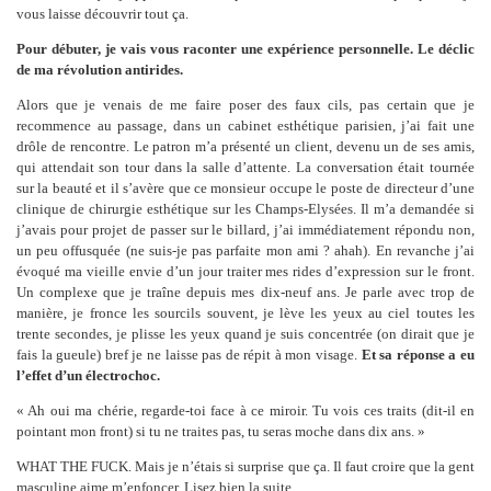
vous laisse découvrir tout ça.
Pour débuter, je vais vous raconter une expérience personnelle. Le déclic
de ma révolution antirides.
Alors que je venais de me faire poser des faux cils, pas certain que je
recommence au passage, dans un cabinet esthétique parisien, j’ai fait une
drôle de rencontre. Le patron m’a présenté un client, devenu un de ses amis,
qui attendait son tour dans la salle d’attente. La conversation était tournée
sur la beauté et il s’avère que ce monsieur occupe le poste de directeur d’une
clinique de chirurgie esthétique sur les Champs-Elysées. Il m’a demandée si
j’avais pour projet de passer sur le billard, j’ai immédiatement répondu non,
un peu offusquée (ne suis-je pas parfaite mon ami ? ahah). En revanche j’ai
évoqué ma vieille envie d’un jour traiter mes rides d’expression sur le front.
Un complexe que je traîne depuis mes dix-neuf ans. Je parle avec trop de
manière, je fronce les sourcils souvent, je lève les yeux au ciel toutes les
trente secondes, je plisse les yeux quand je suis concentrée (on dirait que je
fais la gueule) bref je ne laisse pas de répit à mon visage.
Et sa réponse a eu
l’effet d’un électrochoc.
« Ah oui ma chérie, regarde-toi face à ce miroir. Tu vois ces traits (dit-il en
pointant mon front) si tu ne traites pas, tu seras moche dans dix ans. »
WHAT THE FUCK. Mais je n’étais si surprise que ça. Il faut croire que la gent
masculine aime m’enfoncer. Lisez bien la suite.