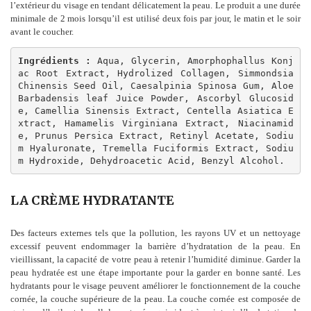
l’extérieur du visage en tendant délicatement la peau. Le produit a une durée
minimale de 2 mois lorsqu’il est utilisé deux fois par jour, le matin et le soir
avant le coucher.
Ingrédients : 
Aqua, Glycerin, Amorphophallus Konj
ac Root Extract, Hydrolized Collagen, Simmondsia 
Chinensis Seed Oil, Caesalpinia Spinosa Gum, Aloe 
Barbadensis leaf Juice Powder, Ascorbyl Glucosid
e, Camellia Sinensis Extract, Centella Asiatica E
xtract, Hamamelis Virginiana Extract, Niacinamid
e, Prunus Persica Extract, Retinyl Acetate, Sodiu
m Hyaluronate, Tremella Fuciformis Extract, Sodiu
m Hydroxide, Dehydroacetic Acid, Benzyl Alcohol.
LA CRÈME HYDRATANTE
Des facteurs externes tels que la pollution, les rayons UV et un nettoyage
excessif peuvent endommager la barrière d’hydratation de la peau. En
vieillissant, la capacité de votre peau à retenir l’humidité diminue. Garder la
peau hydratée est une étape importante pour la garder en bonne santé. Les
hydratants pour le visage peuvent améliorer le fonctionnement de la couche
cornée, la couche supérieure de la peau. La couche cornée est composée de