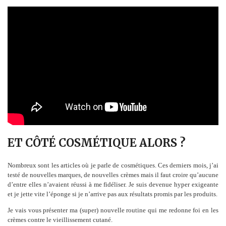
ET CÔTÉ COSMÉTIQUE ALORS ?
Nombreux sont les articles où je parle de cosmétiques. Ces derniers mois, j’ai
testé de nouvelles marques, de nouvelles crèmes mais il faut croire qu’aucune
d’entre elles n’avaient réussi à me fidéliser. Je suis devenue hyper exigeante
et je jette vite l’éponge si je n’arrive pas aux résultats promis par les produits.
Je vais vous présenter ma (super) nouvelle routine qui me redonne foi en les
crèmes contre le vieillissement cutané.