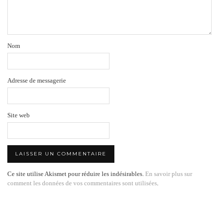
Nom
Adresse de messagerie
Site web
Ce site utilise Akismet pour réduire les indésirables.
En savoir plus sur
comment les données de vos commentaires sont utilisées
.