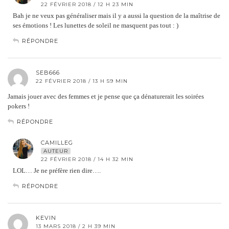
22 FÉVRIER 2018 / 12 H 23 MIN
Bah je ne veux pas généraliser mais il y a aussi la question de la maîtrise de
ses émotions ! Les lunettes de soleil ne masquent pas tout : )
RÉPONDRE
SEB666
22 FÉVRIER 2018 / 13 H 59 MIN
Jamais jouer avec des femmes et je pense que ça dénaturerait les soirées
pokers !
RÉPONDRE
CAMILLEG
AUTEUR
22 FÉVRIER 2018 / 14 H 32 MIN
LOL… Je ne préfère rien dire….
RÉPONDRE
KEVIN
13 MARS 2018 / 2 H 39 MIN