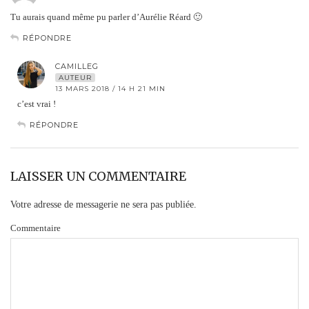
Tu aurais quand même pu parler d’Aurélie Réard 🙂
RÉPONDRE
CAMILLEG
AUTEUR
13 MARS 2018 / 14 H 21 MIN
c’est vrai !
RÉPONDRE
LAISSER UN COMMENTAIRE
Votre adresse de messagerie ne sera pas publiée.
Commentaire