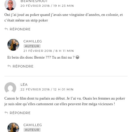
BERNIESHOOT
20 FÉVRIER 2018 / 19 H 23 MIN
Oui j’ai joué au poker quand j’avais une vingtaine d’années, en colonie, et
c’était même un strip poker
RÉPONDRE
CAMILLEG
AUTEUR
21 FÉVRIER 2018 / 8 H 11 MIN
Et bein dis donc Bernie ??? Tu as fini nu ? 😀
RÉPONDRE
LÉA
22 FÉVRIER 2018 / 12 H 01 MIN
Canon le film dont tu parlais au début. Je l’ai vu. Ouais les femmes au poker
je suis sûre qu’elles cartonnent car elles peuvent être méga vicieuses !
RÉPONDRE
CAMILLEG
AUTEUR