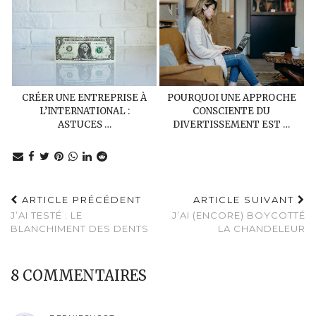
CRÉER UNE ENTREPRISE À
POURQUOI UNE APPROCHE
L’INTERNATIONAL :
CONSCIENTE DU
ASTUCES …
DIVERTISSEMENT EST …
ARTICLE PRÉCÉDENT
ARTICLE SUIVANT
J’AI TESTÉ : LE
J’AI (ENCORE) BOYCOTTÉ
BLANCHIMENT DES DENTS
LA CHANDELEUR
8 COMMENTAIRES