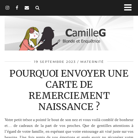
19 SEPTEMBRE 2023
MATERNITÉ
POURQUOI ENVOYER UNE
CARTE DE
REMERCIEMENT
NAISSANCE ?
Votre petit trésor a pointé le bout de son nez et vous voilà comblé de bonheur
et… de cadeaux de la part de vos proches. Que de gentilles attentions à
l’égard de votre famille, en espérant que votre entourage ait visé juste sur vos
besoins. Une fois remis de vos émotions et après avoir pu récupérer votre