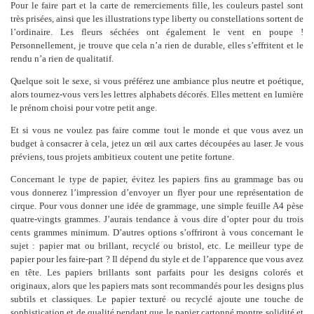
Pour le faire part et la carte de remerciements fille, les couleurs pastel sont
très prisées, ainsi que les illustrations type liberty ou constellations sortent de
l’ordinaire. Les fleurs séchées ont également le vent en poupe !
Personnellement, je trouve que cela n’a rien de durable, elles s’effritent et le
rendu n’a rien de qualitatif.
Quelque soit le sexe, si vous préférez une ambiance plus neutre et poétique,
alors tournez-vous vers les lettres alphabets décorés. Elles mettent en lumière
le prénom choisi pour votre petit ange.
Et si vous ne voulez pas faire comme tout le monde et que vous avez un
budget à consacrer à cela, jetez un œil aux cartes découpées au laser. Je vous
préviens, tous projets ambitieux coutent une petite fortune.
Concernant le type de papier, évitez les papiers fins au grammage bas ou
vous donnerez l’impression d’envoyer un flyer pour une représentation de
cirque. Pour vous donner une idée de grammage, une simple feuille A4 pèse
quatre-vingts grammes. J’aurais tendance à vous dire d’opter pour du trois
cents grammes minimum. D’autres options s’offriront à vous concernant le
sujet : papier mat ou brillant, recyclé ou bristol, etc. Le meilleur type de
papier pour les faire-part ? Il dépend du style et de l’apparence que vous avez
en tête. Les papiers brillants sont parfaits pour les designs colorés et
originaux, alors que les papiers mats sont recommandés pour les designs plus
subtils et classiques. Le papier texturé ou recyclé ajoute une touche de
sophistication et de qualité pendant que le papier cartonné montre solidité et