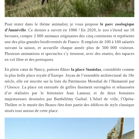
Pour rester dans le thème animalier, je vous propose
le parc zoologique
d’Amnéville
. Ce dernier a ouvert en 1986 ! En 2020, le zoo s’étend sur 18
hectares, compte 2 000 animaux originaires des cinq continents et représente
une des plus grandes biodiversités de France. Il emploie de 100 à 160 salariés
suivant la saison, et accueille chaque année plus de 500 000 visiteurs.
Plusieurs animations et spectacles s’y tiennent, avec des otaries, des rapaces
en vol libre et des perroquets.
En plein cœur de Nancy, partons flâner
la place Stanislas
, considérée comme
la plus belle place royale d’Europe. Joyau de l’ensemble architectural du 18e
siècle, elle est inscrite sur la liste du Patrimoine Mondial de l’Humanité par
l’Unesco. La place est entourée de grilles finement ouvragées et rehaussées
d’or réalisées par le ferronnier Jean Lamour, et de deux fontaines
majestueuses dessinées par Barthélémy Guibal. L’hôtel de ville, l’Opéra-
Théâtre et le musée des Beaux-Arts font partie des édifices de style classique
situés tout autour de cette place.