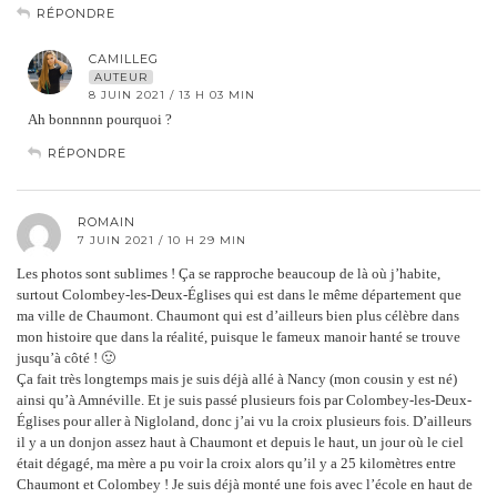
RÉPONDRE
CAMILLEG
AUTEUR
8 JUIN 2021 / 13 H 03 MIN
Ah bonnnnn pourquoi ?
RÉPONDRE
ROMAIN
7 JUIN 2021 / 10 H 29 MIN
Les photos sont sublimes ! Ça se rapproche beaucoup de là où j’habite,
surtout Colombey-les-Deux-Églises qui est dans le même département que
ma ville de Chaumont. Chaumont qui est d’ailleurs bien plus célèbre dans
mon histoire que dans la réalité, puisque le fameux manoir hanté se trouve
jusqu’à côté ! 🙂
Ça fait très longtemps mais je suis déjà allé à Nancy (mon cousin y est né)
ainsi qu’à Amnéville. Et je suis passé plusieurs fois par Colombey-les-Deux-
Églises pour aller à Nigloland, donc j’ai vu la croix plusieurs fois. D’ailleurs
il y a un donjon assez haut à Chaumont et depuis le haut, un jour où le ciel
était dégagé, ma mère a pu voir la croix alors qu’il y a 25 kilomètres entre
Chaumont et Colombey ! Je suis déjà monté une fois avec l’école en haut de