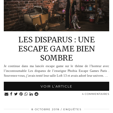
LES DISPARUS : UNE
ESCAPE GAME BIEN
SOMBRE
Je continue dans ma lancée escape game sur le thème de l’horreur avec
l’incontournable Les disparus de l’enseigne Phobia Escape Games Paris .
Souvenez-vous, j’avais tenté leur salle Loft 13 et avais adoré leur univers. …
VOIR L’ARTICLE
4 COMMENTAIRES
8 OCTOBRE 2018
ENQUÊTES