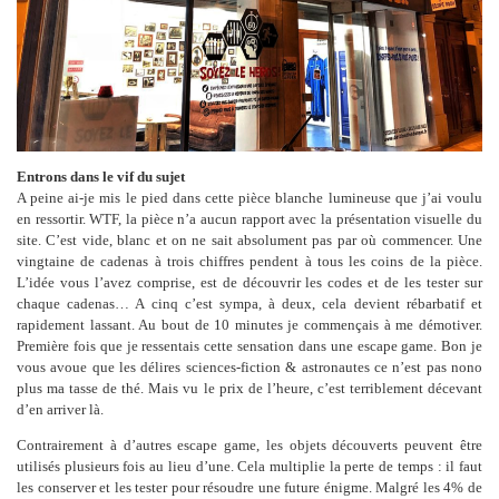
Entrons dans le vif du sujet
A peine ai-je mis le pied dans cette pièce blanche lumineuse que j’ai voulu
en ressortir. WTF, la pièce n’a aucun rapport avec la présentation visuelle du
site. C’est vide, blanc et on ne sait absolument pas par où commencer. Une
vingtaine de cadenas à trois chiffres pendent à tous les coins de la pièce.
L’idée vous l’avez comprise, est de découvrir les codes et de les tester sur
chaque cadenas… A cinq c’est sympa, à deux, cela devient rébarbatif et
rapidement lassant. Au bout de 10 minutes je commençais à me démotiver.
Première fois que je ressentais cette sensation dans une escape game. Bon je
vous avoue que les délires sciences-fiction & astronautes ce n’est pas nono
plus ma tasse de thé. Mais vu le prix de l’heure, c’est terriblement décevant
d’en arriver là.
Contrairement à d’autres escape game, les objets découverts peuvent être
utilisés plusieurs fois au lieu d’une. Cela multiplie la perte de temps : il faut
les conserver et les tester pour résoudre une future énigme. Malgré les 4% de