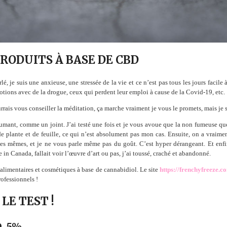
RODUITS À BASE DE CBD
lé, je suis une anxieuse, une stressée de la vie et ce n’est pas tous les jours facile à 
otions avec de la drogue, ceux qui perdent leur emploi à cause de la Covid-19, etc.
urrais vous conseiller la méditation, ça marche vraiment je vous le promets, mais je
nt, comme un joint. J’ai testé une fois et je vous avoue que la non fumeuse que 
de plante et de feuille, ce qui n’est absolument pas mon cas. Ensuite, on a vraime
les mêmes, et je ne vous parle même pas du goût. C’est hyper dérangeant. Et enfi
in Canada, fallait voir l’œuvre d’art ou pas, j’ai toussé, craché et abandonné.
 alimentaires et cosmétiques à base de cannabidiol. Le site
https://frenchyfreeze.c
rofessionnels !
LE TEST !
, 5%