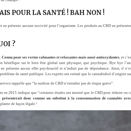
IS POUR LA SANTÉ ! BAH NON !
et ne présente aucune nocivité pour l’organisme. Les produits au CBD ne présentent,
UOI ?
e.
Connu pour ses vertus calmantes et relaxantes mais aussi antioxydantes
, et c’
on bénéfique sur le bien être global tant physique, que psychique. Bye bye l’anx
 présente aucun effet psychoactif et n’induit pas de dépendance. Ainsi, il n’e
problème de santé publique. Les experts ont estimé que le cannabidiol d’origine nat
ervice rappelle que “la surdose de CBD n’entraîne pas de risque grave”.
u en 2015 indique que “certaines études ont montré que le CBD peut réduire ou con
 présenterait donc comme un substitut à la consommation de cannabis av
 plante de façon légale !