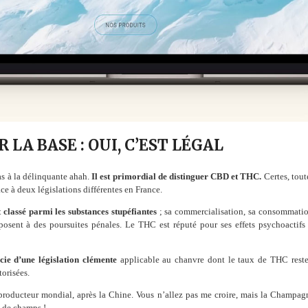
A BASE : OUI, C’EST LÉGAL
as à la délinquante ahah.
Il est primordial de distinguer CBD et THC.
Certes, tout
ce à deux législations différentes en France.
classé parmi les substances stupéfiantes
; sa commercialisation, sa consommatio
t exposent à des poursuites pénales. Le THC est réputé pour ses effets psychoactif
ie d’une législation clémente
applicable au chanvre dont le taux de THC reste 
torisées.
 producteur mondial, après la Chine. Vous n’allez pas me croire, mais la Champagn
s de champs !