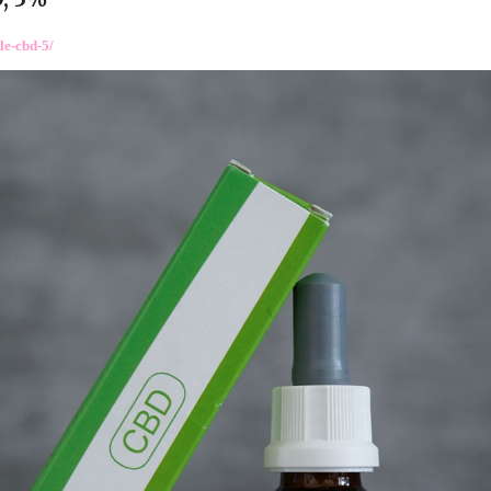
le-cbd-5/