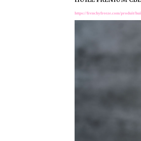
https://frenchyfreeze.com/produit/hui