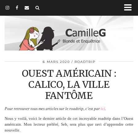
6 MARS 2020
ROADTRIP
OUEST AMÉRICAIN :
CALICO, LA VILLE
FANTÔME
Pour retrouver tous mes articles sur le roadtrip, c’est par
ici
.
Nous y voilà, voici le dernier article de cet incroyable roadtrip dans l’Ouest
américain. Mon lecteur préféré, Seb, sera plus que ravi d’apprendre cette
nouvelle.