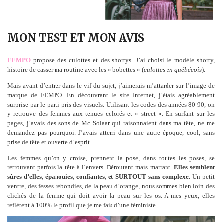
MON TEST ET MON AVIS
FEMPO
propose des culottes et des shortys. J’ai choisi le modèle shorty,
histoire de casser ma routine avec les « bobettes » (
culottes en québécois
).
Mais avant d’entrer dans le vif du sujet, j’aimerais m’attarder sur l’image de
marque de FEMPO. En découvrant le site Internet, j’étais agréablement
surprise par le parti pris des visuels. Utilisant les codes des années 80-90, on
y retrouve des femmes aux tenues colorés et « street ». En surfant sur les
pages, j’avais des sons de Mc Solaar qui raisonnaient dans ma tête, ne me
demandez pas pourquoi. J’avais atterri dans une autre époque, cool, sans
prise de tête et ouverte d’esprit.
Les femmes qu’on y croise, prennent la pose, dans toutes les poses, se
retrouvant parfois la tête à l’envers. Déroutant mais marrant.
Elles semblent
sûres d’elles, épanouies, confiantes, et SURTOUT sans complexe
. Un petit
ventre, des fesses rebondies, de la peau d’orange, nous sommes bien loin des
clichés de la femme qui doit avoir la peau sur les os. A mes yeux, elles
reflètent à 100% le profil que je me fais d’une féministe.