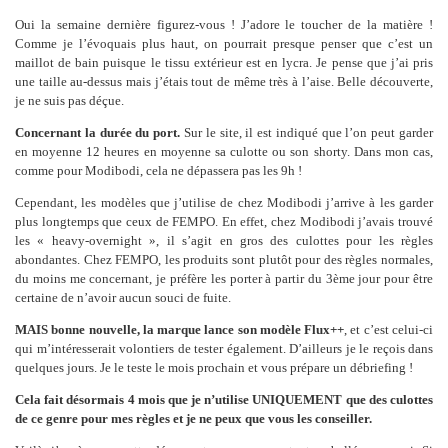
Oui la semaine dernière figurez-vous ! J’adore le toucher de la matière !
Comme je l’évoquais plus haut, on pourrait presque penser que c’est un
maillot de bain puisque le tissu extérieur est en lycra. Je pense que j’ai pris
une taille au-dessus mais j’étais tout de même très à l’aise. Belle découverte,
je ne suis pas déçue.
Concernant la durée du port.
Sur le site, il est indiqué que l’on peut garder
en moyenne 12 heures en moyenne sa culotte ou son shorty. Dans mon cas,
comme pour Modibodi, cela ne dépassera pas les 9h !
Cependant, les modèles que j’utilise de chez Modibodi j’arrive à les garder
plus longtemps que ceux de FEMPO. En effet, chez Modibodi j’avais trouvé
les « heavy-overnight », il s’agit en gros des culottes pour les règles
abondantes. Chez FEMPO, les produits sont plutôt pour des règles normales,
du moins me concernant, je préfère les porter à partir du 3ème jour pour être
certaine de n’avoir aucun souci de fuite.
MAIS bonne nouvelle, la marque lance son modèle Flux++
, et c’est celui-ci
qui m’intéresserait volontiers de tester également. D’ailleurs je le reçois dans
quelques jours. Je le teste le mois prochain et vous prépare un débriefing !
Cela fait désormais 4 mois que je n’utilise UNIQUEMENT que des culottes
de ce genre pour mes règles et je ne peux que vous les conseiller.