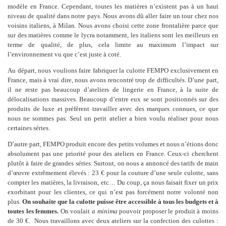
modèle en France. Cependant, toutes les matières n’existent pas à un haut
niveau de qualité dans notre pays. Nous avons dû aller faire un tour chez nos
voisins italiens, à Milan. Nous avons choisi cette zone frontalière parce que
sur des matières comme le lycra notamment, les italiens sont les meilleurs en
terme de qualité, de plus, cela limite au maximum l’impact sur
l’environnement vu que c’est juste à coté.
Au départ, nous voulions faire fabriquer la culotte FEMPO exclusivement en
France, mais à vrai dire, nous avons rencontré trop de difficultés. D’une part,
il ne reste pas beaucoup d’ateliers de lingerie en France, à la suite de
délocalisations massives. Beaucoup d’entre eux se sont positionnés sur des
produits de luxe et préfèrent travailler avec des marques connues, ce que
nous ne sommes pas. Seul un petit atelier a bien voulu réaliser pour nous
certaines séries.
D’autre part, FEMPO produit encore des petits volumes et nous n’étions donc
absolument pas une priorité pour des ateliers en France. Ceux-ci cherchent
plutôt à faire de grandes séries. Surtout, on nous a annoncé des tarifs de main
d’œuvre extrêmement élevés : 23 € pour la couture d’une seule culotte, sans
compter les matières, la livraison, etc… Du coup, ça nous faisait fixer un prix
exorbitant pour les clientes, ce qui n’est pas forcément notre volonté non
plus.
On souhaite que la culotte puisse être accessible à tous les budgets et à
toutes les femmes.
On voulait
a minima
pouvoir proposer le produit à moins
de 30 €. Nous travaillons avec deux ateliers sur la confection des culottes :