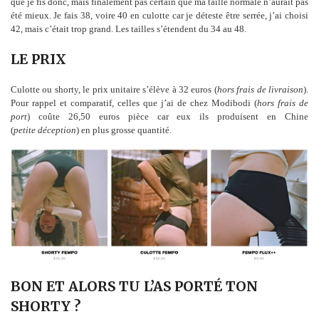
que je fis donc, mais finalement pas certain que ma taille normale n’aurait pas
été mieux. Je fais 38, voire 40 en culotte car je déteste être serrée, j’ai choisi
42, mais c’était trop grand. Les tailles s’étendent du 34 au 48.
LE PRIX
Culotte ou shorty, le prix unitaire s’élève à 32 euros (
hors frais de livraison
).
Pour rappel et comparatif, celles que j’ai de chez Modibodi (
hors frais de
port
) coûte 26,50 euros pièce car eux ils produisent en Chine
(
petite déception
) en plus grosse quantité.
BON ET ALORS TU L’AS PORTÉ TON
SHORTY ?