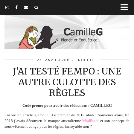
23 JANVIER 2019
ENQUÊTES
J’AI TESTÉ FEMPO : UNE
AUTRE CULOTTE DES
RÈGLES
Code promo pour avoir des réductions : CAMILLEG
Encore un article glamour ! Le premier de 2019 ahah ! Souvenez-vous, fin
2018 j’avais découvert la marque australienne
Modibodi
et son concept de
sous-vêtement conçu pour les règles. Incroyable non ?